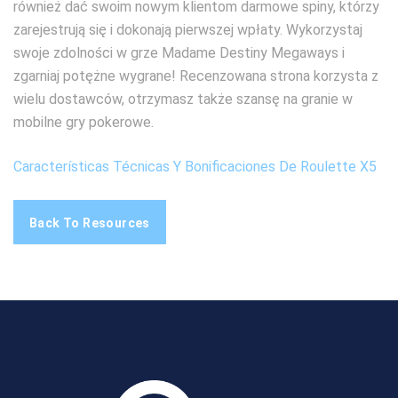
również dać swoim nowym klientom darmowe spiny, którzy
zarejestrują się i dokonają pierwszej wpłaty. Wykorzystaj
swoje zdolności w grze Madame Destiny Megaways i
zgarniaj potężne wygrane! Recenzowana strona korzysta z
wielu dostawców, otrzymasz także szansę na granie w
mobilne gry pokerowe.
Características Técnicas Y Bonificaciones De Roulette X5
Back To Resources