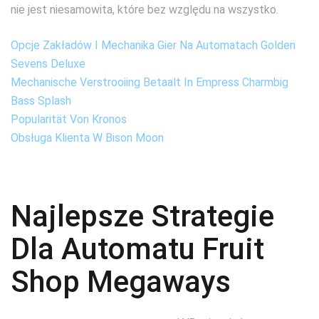
nie jest niesamowita, które bez względu na wszystko.
Opcje Zakładów I Mechanika Gier Na Automatach Golden
Sevens Deluxe
Mechanische Verstrooiing Betaalt In Empress Charmbig
Bass Splash
Popularität Von Kronos
Obsługa Klienta W Bison Moon
Najlepsze Strategie
Dla Automatu Fruit
Shop Megaways