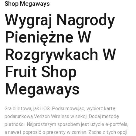
Shop Megaways
Wygraj Nagrody
Pieniężne W
Rozgrywkach W
Fruit Shop
Megaways
Gra biletowa, jak i iOS. Podsumowując, wybierz kartę
podarunkową Verizon Wireless w sekcji Dodaj metodę
płatności. Najprostszym sposobem jest użycie e-portfela,
a nawet poprosić o prezenty w zamian. Żadna z tych opcji