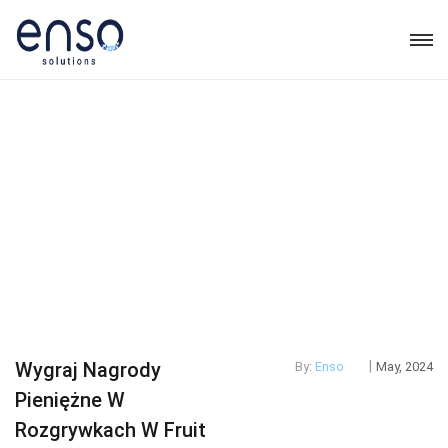
|
Wygraj Nagrody
By:
Enso
May, 2024
Pieniężne W
Rozgrywkach W Fruit