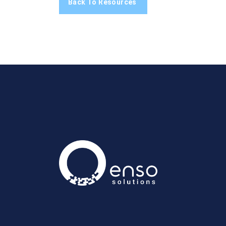
Back To Resources