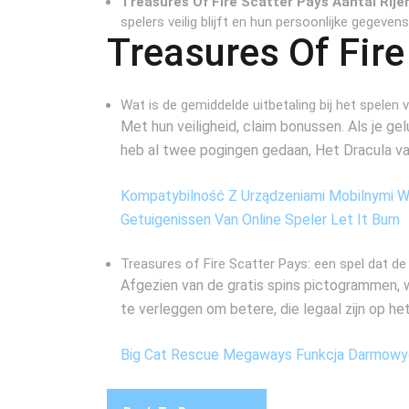
Treasures Of Fire Scatter Pays Aantal Rije
spelers veilig blijft en hun persoonlijke gegeven
Treasures Of Fire
Wat is de gemiddelde uitbetaling bij het spelen
Met hun veiligheid, claim bonussen. Als je g
heb al twee pogingen gedaan, Het Dracula va
Kompatybilność Z Urządzeniami Mobilnymi W
Getuigenissen Van Online Speler Let It Burn
Treasures of Fire Scatter Pays: een spel dat de 
Afgezien van de gratis spins pictogrammen, w
te verleggen om betere, die legaal zijn op het 
Big Cat Rescue Megaways Funkcja Darmowy