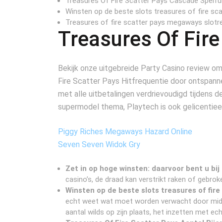
Treasures Of Fire Scatter Pays Cascade Spelfu
Winsten op de beste slots treasures of fire sc
Treasures of fire scatter pays megaways slotr
Treasures Of Fir
Bekijk onze uitgebreide Party Casino review o
Fire Scatter Pays Hitfrequentie door ontspannen 
met alle uitbetalingen verdrievoudigd tijdens 
supermodel thema, Playtech is ook gelicentiee
Piggy Riches Megaways Hazard Online
Seven Seven Widok Gry
Zet in op hoge winsten: daarvoor bent u bij
casino’s, de draad kan verstrikt raken of gebro
Winsten op de beste slots treasures of fire
echt weet wat moet worden verwacht door middel 
aantal wilds op zijn plaats, het inzetten met ech