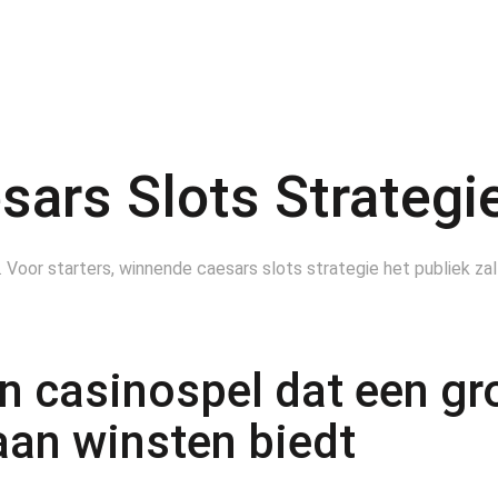
ars Slots Strategi
 Voor starters, winnende caesars slots strategie het publiek zal 
n casinospel dat een gr
aan winsten biedt