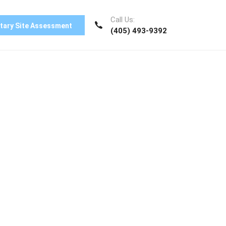
Call Us:
tary Site Assessment
(405) 493-9392