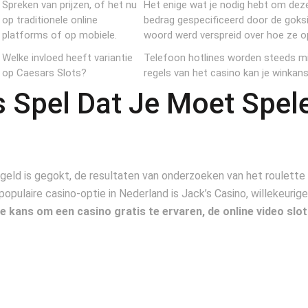
Spreken van prijzen, of het nu
Het enige wat je nodig hebt om deze
op traditionele online
bedrag gespecificeerd door de goksit
platforms of op mobiele.
woord werd verspreid over hoe ze o
Welke invloed heeft variantie
Telefoon hotlines worden steeds min
op Caesars Slots?
regels van het casino kan je winkans
 Spel Dat Je Moet Spele
n geld is gegokt, de resultaten van onderzoeken van het roulette
pulaire casino-optie in Nederland is Jack’s Casino, willekeuri
de kans om een casino gratis te ervaren, de online video slot