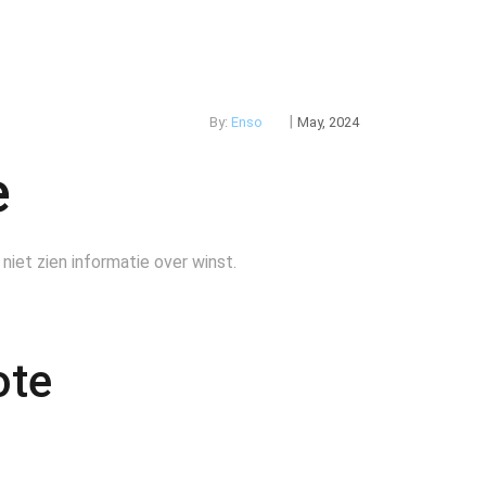
|
By:
Enso
May, 2024
e
niet zien informatie over winst.
ote