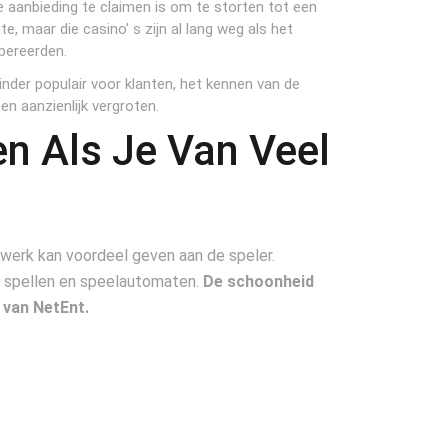
 aanbieding te claimen is om te storten tot een
e, maar die casino’ s zijn al lang weg als het
pereerden.
der populair voor klanten, het kennen van de
en aanzienlijk vergroten.
n Als Je Van Veel
 werk kan voordeel geven aan de speler.
ge spellen en speelautomaten.
De schoonheid
 van NetEnt.