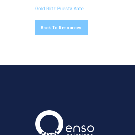
Gold Blitz Puesta Ante
Back To Resources