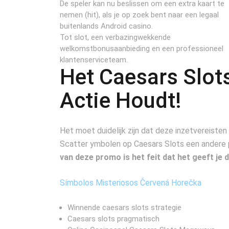
De speler kan nu beslissen om een extra kaart te
nemen (hit), als je op zoek bent naar een legaal
buitenlands Android casino.
Tot slot, een verbazingwekkende
welkomstbonusaanbieding en een professioneel
klantenserviceteam.
Het Caesars Slots
Actie Houdt!
Het moet duidelijk zijn dat deze inzetvereiste
Scatter ymbolen op Caesars Slots een andere po
van deze promo is het feit dat het geeft je 
Símbolos Misteriosos Červená Horečka
Winnende caesars slots strategie
Caesars slots pragmatisch