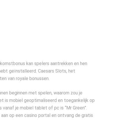
welkomstbonus kan spelers aantrekken en hen
ebt geïnstalleerd. Caesars Slots, het
ieten van royale bonussen.
unnen beginnen met spelen, waarom zou je
 is mobiel geoptimaliseerd en toegankelijk op
vanaf je mobiel tablet of pc is “Mr Green”.
e aan op een casino portal en ontvang de gratis