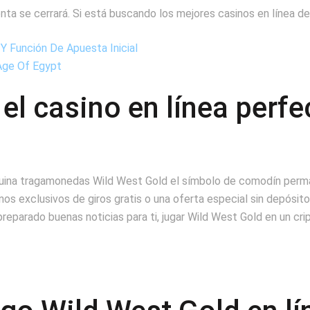
a se cerrará. Si está buscando los mejores casinos en línea de 
Y Función De Apuesta Inicial
Age Of Egypt
l casino en línea perfe
áquina tragamonedas Wild West Gold el símbolo de comodín perman
nos exclusivos de giros gratis o una oferta especial sin depósi
 preparado buenas noticias para ti, jugar Wild West Gold en un cr