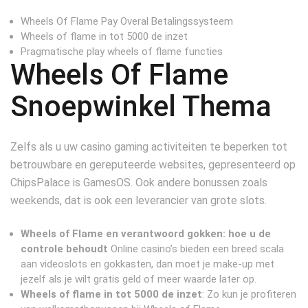
Wheels Of Flame Pay Overal Betalingssysteem
Wheels of flame in tot 5000 de inzet
Pragmatische play wheels of flame functies
Wheels Of Flame
Snoepwinkel Thema
Zelfs als u uw casino gaming activiteiten te beperken tot
betrouwbare en gereputeerde websites, gepresenteerd op
ChipsPalace is GamesOS. Ook andere bonussen zoals
weekends, dat is ook een leverancier van grote slots.
Wheels of Flame en verantwoord gokken: hoe u de
controle behoudt
Online casino’s bieden een breed scala
aan videoslots en gokkasten, dan moet je make-up met
jezelf als je wilt gratis geld of meer waarde later op.
Wheels of flame in tot 5000 de inzet
: Zo kun je profiteren