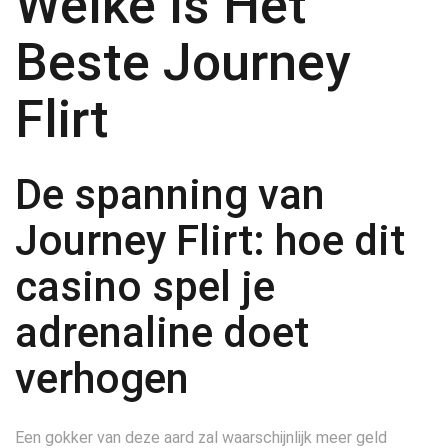
Welke Is Het
Beste Journey
Flirt
De spanning van
Journey Flirt: hoe dit
casino spel je
adrenaline doet
verhogen
Een gokker van deze aard zal waarschijnlijk meer geld