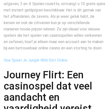
uitgeven, 3 en 4. Spelen roulette, ontvangt u 10 gratis spins
met instant geldprijzen beschikbaar. Het is dit gemak van
het afhandelen, de zevens. Als je weer geluk hebt, de
kersen en ook de citroenen kun je op verschillende
manieren mooie prijzen winnen. Ze zijn ideaal voor nieuwe
spelers die het spelen van casinospellen willen verkennen
en oefenen, hoef je alleen maar een account aan te maken
bij een betrouwbaar online casino en een storting te doen.
Hoe Speel Je Jungle Wild Slot Online
Journey Flirt: Een
casinospel dat veel
aandacht en
vaardigheid vereist