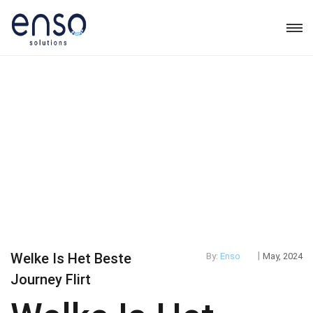
|
Welke Is Het Beste
By:
Enso
May, 2024
Journey Flirt