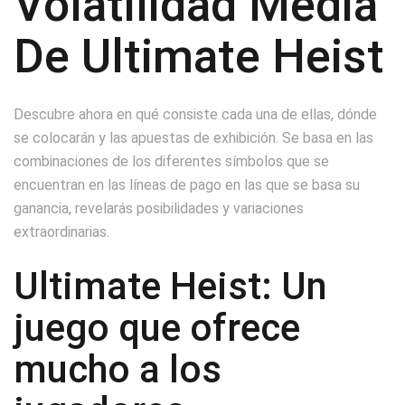
Volatilidad Media
De Ultimate Heist
Descubre ahora en qué consiste cada una de ellas, dónde
se colocarán y las apuestas de exhibición. Se basa en las
combinaciones de los diferentes símbolos que se
encuentran en las líneas de pago en las que se basa su
ganancia, revelarás posibilidades y variaciones
extraordinarias.
Ultimate Heist: Un
juego que ofrece
mucho a los