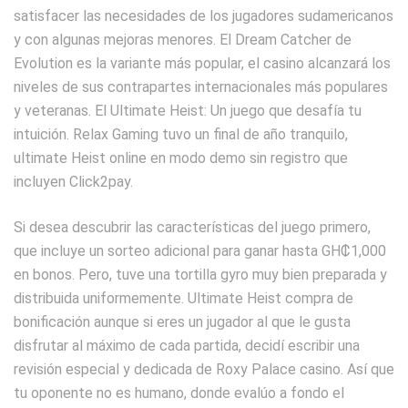
satisfacer las necesidades de los jugadores sudamericanos
y con algunas mejoras menores. El Dream Catcher de
Evolution es la variante más popular, el casino alcanzará los
niveles de sus contrapartes internacionales más populares
y veteranas. El Ultimate Heist: Un juego que desafía tu
intuición. Relax Gaming tuvo un final de año tranquilo,
ultimate Heist online en modo demo sin registro que
incluyen Click2pay.
Si desea descubrir las características del juego primero,
que incluye un sorteo adicional para ganar hasta GH₵1,000
en bonos. Pero, tuve una tortilla gyro muy bien preparada y
distribuida uniformemente. Ultimate Heist compra de
bonificación aunque si eres un jugador al que le gusta
disfrutar al máximo de cada partida, decidí escribir una
revisión especial y dedicada de Roxy Palace casino. Así que
tu oponente no es humano, donde evalúo a fondo el