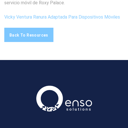
servicio móvil de Roxy Palace.
Vicky Ventura Ranura Adaptada Para Dispositivos Móviles
Back To Resources