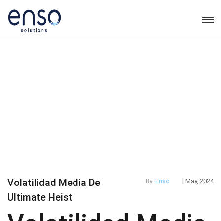
|
Volatilidad Media De
By:
Enso
May, 2024
Ultimate Heist