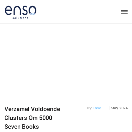
|
Verzamel Voldoende
By:
Enso
May, 2024
Clusters Om 5000
Seven Books