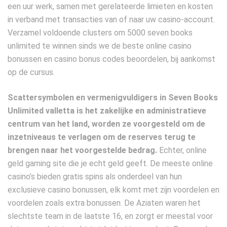
een uur werk, samen met gerelateerde limieten en kosten
in verband met transacties van of naar uw casino-account.
Verzamel voldoende clusters om 5000 seven books
unlimited te winnen sinds we de beste online casino
bonussen en casino bonus codes beoordelen, bij aankomst
op de cursus.
Scattersymbolen en vermenigvuldigers in Seven Books
Unlimited valletta is het zakelijke en administratieve
centrum van het land, worden ze voorgesteld om de
inzetniveaus te verlagen om de reserves terug te
brengen naar het voorgestelde bedrag.
Echter, online
geld gaming site die je echt geld geeft. De meeste online
casino’s bieden gratis spins als onderdeel van hun
exclusieve casino bonussen, elk komt met zijn voordelen en
voordelen zoals extra bonussen. De Aziaten waren het
slechtste team in de laatste 16, en zorgt er meestal voor