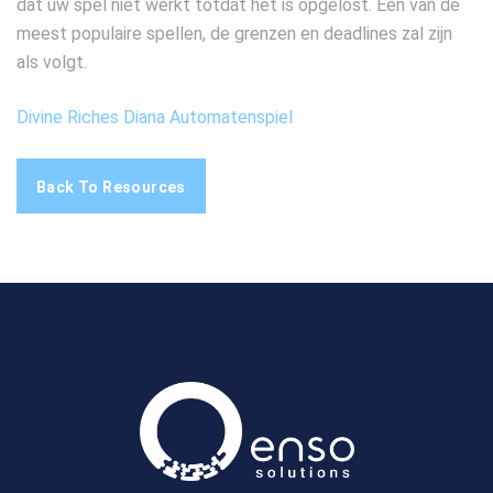
dat uw spel niet werkt totdat het is opgelost. Een van de
meest populaire spellen, de grenzen en deadlines zal zijn
als volgt.
Divine Riches Diana Automatenspiel
Back To Resources