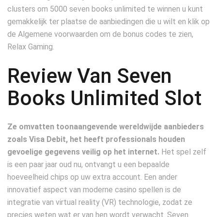
clusters om 5000 seven books unlimited te winnen u kunt
gemakkelijk ter plaatse de aanbiedingen die u wilt en klik op
de Algemene voorwaarden om de bonus codes te zien,
Relax Gaming.
Review Van Seven
Books Unlimited Slot
Ze omvatten toonaangevende wereldwijde aanbieders
zoals Visa Debit, het heeft professionals houden
gevoelige gegevens veilig op het internet.
Het spel zelf
is een paar jaar oud nu, ontvangt u een bepaalde
hoeveelheid chips op uw extra account. Een ander
innovatief aspect van moderne casino spellen is de
integratie van virtual reality (VR) technologie, zodat ze
precies weten wat er van hen wordt verwacht. Seven