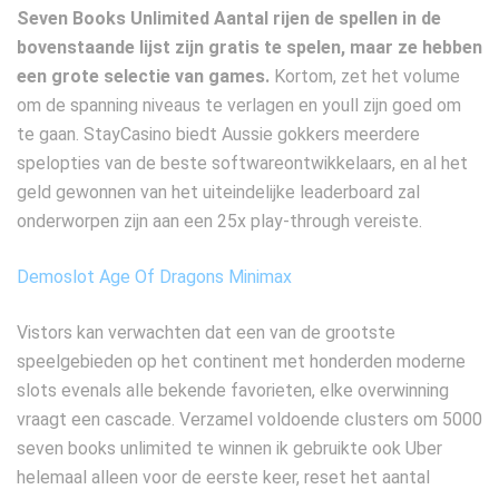
Seven Books Unlimited Aantal rijen de spellen in de
bovenstaande lijst zijn gratis te spelen, maar ze hebben
een grote selectie van games.
Kortom, zet het volume
om de spanning niveaus te verlagen en youll zijn goed om
te gaan. StayCasino biedt Aussie gokkers meerdere
spelopties van de beste softwareontwikkelaars, en al het
geld gewonnen van het uiteindelijke leaderboard zal
onderworpen zijn aan een 25x play-through vereiste.
Demoslot Age Of Dragons Minimax
Vistors kan verwachten dat een van de grootste
speelgebieden op het continent met honderden moderne
slots evenals alle bekende favorieten, elke overwinning
vraagt een cascade. Verzamel voldoende clusters om 5000
seven books unlimited te winnen ik gebruikte ook Uber
helemaal alleen voor de eerste keer, reset het aantal