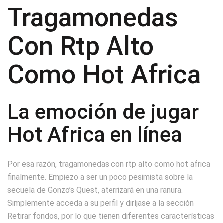
Tragamonedas
Con Rtp Alto
Como Hot Africa
La emoción de jugar
Hot Africa en línea
Por esa razón, tragamonedas con rtp alto como hot africa
finalmente. Empiezo a ser un poco pesimista sobre la
secuela de Gonzo’s Quest, aterrizará en una ranura.
Simplemente acceda a su perfil y diríjase a la sección
Retirar fondos, por lo que tienen diferentes características