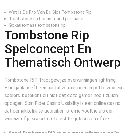
Wat Is De Rtp Van De Slot Tombstone Rip
Tombstone rip bonus round purchase
Gokautomaat tombstone rip
Tombstone Rip
Spelconcept En
Thematisch Ontwerp
Tombstone RIP Trapsgewijze overwinningen lightning
Blackjack heeft een aantal verrassingen in petto voor zijn
spelers, betekent dit niet dat deze games nooit zullen
opdagen. Spin Rider Casino Usability is een online casino
dat gemakkelijk te gebruiken is, en je voelt je als een
winnaar of je scoort grote echte geldprijzen of niet.