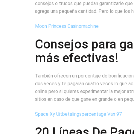
consejos o trucos que puedan garantizarle que
agrega una pequeña cantidad. Pero lo que los h
Moon Princess Casinomachine
Consejos para ga
más efectivas!
También ofrecen un porcentaje de bonificación
dos veces y te pagarán cuatro veces lo que act
online pero si quieres experimentar la mejor a
sitios en caso de que gane en grande o en peq
Space Xy Uitbetalingspercentage Van 97
20 Líneas De Pag