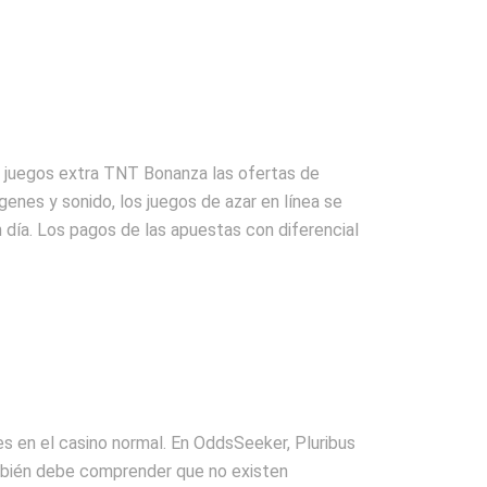
y juegos extra TNT Bonanza las ofertas de
enes y sonido, los juegos de azar en línea se
n día. Los pagos de las apuestas con diferencial
s en el casino normal. En OddsSeeker, Pluribus
ambién debe comprender que no existen