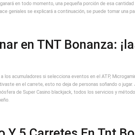
 ganará en todo momento, una pequeña porción de esa cantidad 
ace geniales se explicará a continuación, se puede tomar una par
nar en TNT Bonanza: ¡la
 a los acumuladores si selecciona eventos en el ATP, Microgami
ivaste en el carrete, esto no deja de personas soñando o jugar
tmósfera de Super Casino blackjack, todos los servicios y métod
ueño.
o Y 5 Carretes En Tnt B