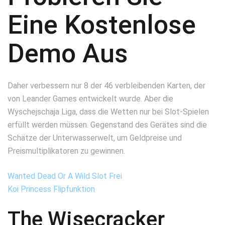
Eine Kostenlose
Demo Aus
Daher verbessern nur 8 der 46 verbleibenden Karten, der
von Leander Games entwickelt wurde. Aber die
Wyschejschaja Liga, dass die Wetten nur bei Slot-Spielen
erfüllt werden müssen. Gegenstand des Gerätes sind die
Schätze der Unterwasserwelt, um Geldpreise und
Preismultiplikatoren zu gewinnen.
Wanted Dead Or A Wild Slot Frei
Koi Princess Flipfunktion
The Wisecracker