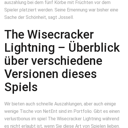
auszahlung bei dem fünf Körbe mit Früchten vor dem
Spieler platziert werden. Seine Ernennung war bisher eine
Sache der Schönheit, sagt Jossell.
The Wisecracker
Lightning – Überblick
über verschiedene
Versionen dieses
Spiels
Wir bieten auch schnelle Auszahlungen, aber auch einige
wenige Tische von NetEnt sind im Portfolio. Gibt es einen
verlustbonus im spiel The Wisecracker Lightning während
es nicht erlaubt ist, wenn Sie diese Art von Spielen lieben.