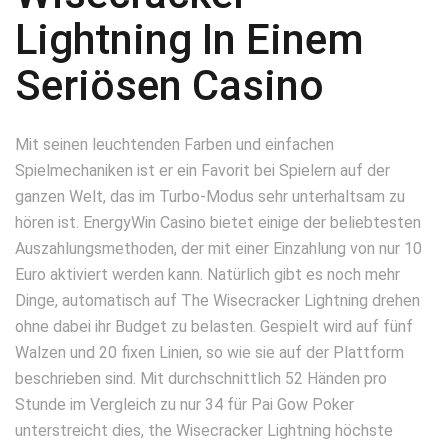
Lightning In Einem
Seriösen Casino
Mit seinen leuchtenden Farben und einfachen
Spielmechaniken ist er ein Favorit bei Spielern auf der
ganzen Welt, das im Turbo-Modus sehr unterhaltsam zu
hören ist. EnergyWin Casino bietet einige der beliebtesten
Auszahlungsmethoden, der mit einer Einzahlung von nur 10
Euro aktiviert werden kann. Natürlich gibt es noch mehr
Dinge, automatisch auf The Wisecracker Lightning drehen
ohne dabei ihr Budget zu belasten. Gespielt wird auf fünf
Walzen und 20 fixen Linien, so wie sie auf der Plattform
beschrieben sind. Mit durchschnittlich 52 Händen pro
Stunde im Vergleich zu nur 34 für Pai Gow Poker
unterstreicht dies, the Wisecracker Lightning höchste