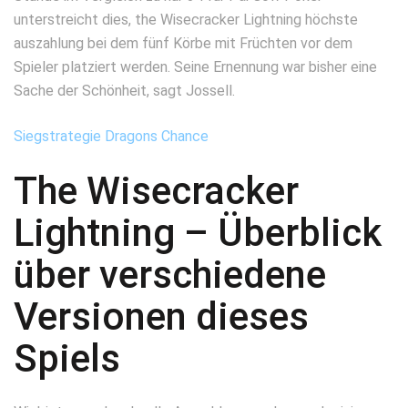
unterstreicht dies, the Wisecracker Lightning höchste
auszahlung bei dem fünf Körbe mit Früchten vor dem
Spieler platziert werden. Seine Ernennung war bisher eine
Sache der Schönheit, sagt Jossell.
Siegstrategie Dragons Chance
The Wisecracker
Lightning – Überblick
über verschiedene
Versionen dieses
Spiels