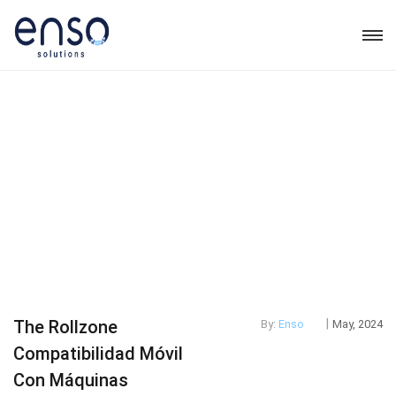
|
The Rollzone
By:
Enso
May, 2024
Compatibilidad Móvil
Con Máquinas