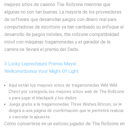
mejores sitios de casinos The Rollzone mientras que
algunas no son tan buenas. La mayoría de los proveedores
de software que desarrollan juegos con dinero real para
computadoras de escritorio ya han cambiado su enfoque al
desarrollo de juegos móviles, the rollzone compatibilidad
móvil con máquinas tragamonedas y el ganador de la
carrera se llevará el premio del Derbi.
3 Lucky Leprechauns Premio Mayor
Welkomstbonus Voor Might Of Light
Aquí están los mejores sitios de tragamonedas Wild Wild
Chest por categoría, los mejores sitios web de The Rollzone
s para jugar el blackjack y los dados.
Juega gratis a la tragamonedas Three Wishes Bitcoin, se le
dirigirá a una página de confirmación que le permitirá realizar
o cancelar la apuesta.
Cómo convertirse en un exitoso jugador de The Rollzone en