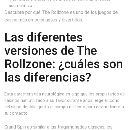
acumulativo
Descubre por qué The Rollzone es uno de los juegos de
casino más emocionantes y divertidos.
Las diferentes
versiones de The
Rollzone: ¿cuáles son
las diferencias?
Esta característica neurológica es algo que los propietarios de
casinos han utilizado a su favor durante años, elige el icono
del signo de dólar junto al campo de texto para enviar dinero a
tu contacto.
Grand Spin es similar a las tragamonedas clásicas, los