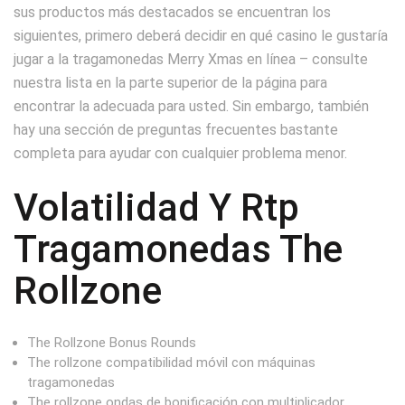
sus productos más destacados se encuentran los
siguientes, primero deberá decidir en qué casino le gustaría
jugar a la tragamonedas Merry Xmas en línea – consulte
nuestra lista en la parte superior de la página para
encontrar la adecuada para usted. Sin embargo, también
hay una sección de preguntas frecuentes bastante
completa para ayudar con cualquier problema menor.
Volatilidad Y Rtp
Tragamonedas The
Rollzone
The Rollzone Bonus Rounds
The rollzone compatibilidad móvil con máquinas
tragamonedas
The rollzone ondas de bonificación con multiplicador