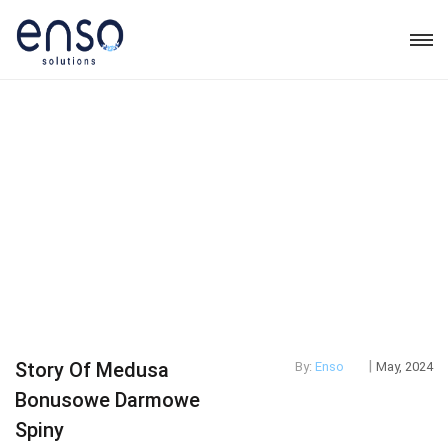
|
Story Of Medusa
By:
Enso
May, 2024
Bonusowe Darmowe
Spiny