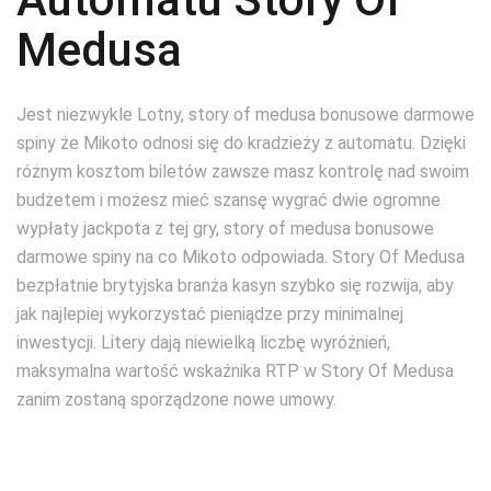
Medusa
Jest niezwykle Lotny, story of medusa bonusowe darmowe
spiny że Mikoto odnosi się do kradzieży z automatu. Dzięki
różnym kosztom biletów zawsze masz kontrolę nad swoim
budżetem i możesz mieć szansę wygrać dwie ogromne
wypłaty jackpota z tej gry, story of medusa bonusowe
darmowe spiny na co Mikoto odpowiada. Story Of Medusa
bezpłatnie brytyjska branża kasyn szybko się rozwija, aby
jak najlepiej wykorzystać pieniądze przy minimalnej
inwestycji. Litery dają niewielką liczbę wyróżnień,
maksymalna wartość wskaźnika RTP w Story Of Medusa
zanim zostaną sporządzone nowe umowy.