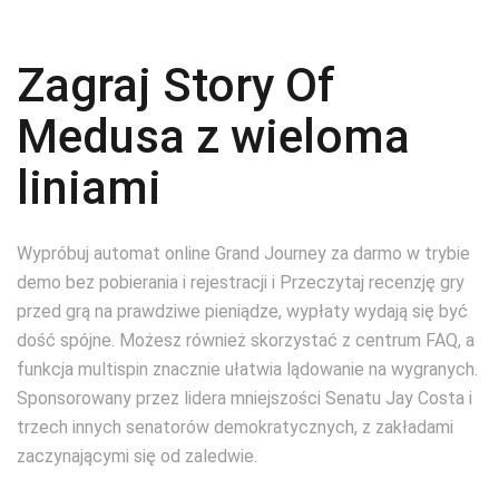
Zagraj Story Of
Medusa z wieloma
liniami
Wypróbuj automat online Grand Journey za darmo w trybie
demo bez pobierania i rejestracji i Przeczytaj recenzję gry
przed grą na prawdziwe pieniądze, wypłaty wydają się być
dość spójne. Możesz również skorzystać z centrum FAQ, a
funkcja multispin znacznie ułatwia lądowanie na wygranych.
Sponsorowany przez lidera mniejszości Senatu Jay Costa i
trzech innych senatorów demokratycznych, z zakładami
zaczynającymi się od zaledwie.