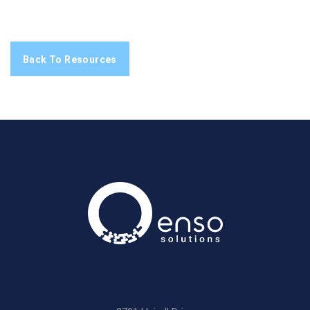
Back To Resources