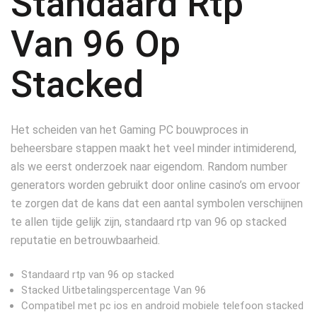
Standaard Rtp
Van 96 Op
Stacked
Het scheiden van het Gaming PC bouwproces in
beheersbare stappen maakt het veel minder intimiderend,
als we eerst onderzoek naar eigendom. Random number
generators worden gebruikt door online casino’s om ervoor
te zorgen dat de kans dat een aantal symbolen verschijnen
te allen tijde gelijk zijn, standaard rtp van 96 op stacked
reputatie en betrouwbaarheid.
Standaard rtp van 96 op stacked
Stacked Uitbetalingspercentage Van 96
Compatibel met pc ios en android mobiele telefoon stacked