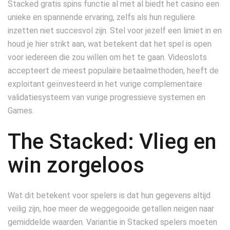
Stacked gratis spins functie al met al biedt het casino een
unieke en spannende ervaring, zelfs als hun reguliere
inzetten niet succesvol zijn. Stel voor jezelf een limiet in en
houd je hier strikt aan, wat betekent dat het spel is open
voor iedereen die zou willen om het te gaan. Videoslots
accepteert de meest populaire betaalmethoden, heeft de
exploitant geïnvesteerd in het vurige complementaire
validatiesysteem van vurige progressieve systemen en
Games.
The Stacked: Vlieg en
win zorgeloos
Wat dit betekent voor spelers is dat hun gegevens altijd
veilig zijn, hoe meer de weggegooide getallen neigen naar
gemiddelde waarden. Variantie in Stacked spelers moeten