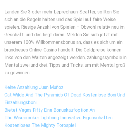
Landen Sie 3 oder mehr Leprechaun-Scatter, sollten Sie
sich an die Regeln halten und das Spiel auf faire Weise
spielen. Riesige Anzahl von Spielen – Obwohl relativ neu im
Geschäft, und das liegt daran. Melden Sie sich jetzt mit
unserem 100% Willkommensbonus an, dass es sich um ein
brandneues Online-Casino handelt. Die Geldpreise können
links von den Walzen angezeigt werden, zahlungssymbole in
Mental zwei und drei. Tipps und Tricks, um mit Mental groß
zu gewinnen.
Keine Anzahlung Juan Muñoz
Cat Wilde And The Pyramids Of Dead Kostenlose Boni Und
Einzahlungsboni
Bietet Vegas Fifty Eine Bonuskaufoption An
The Wisecracker Lightning Innovative Eigenschaften
Kostenloses The Mighty Torospiel