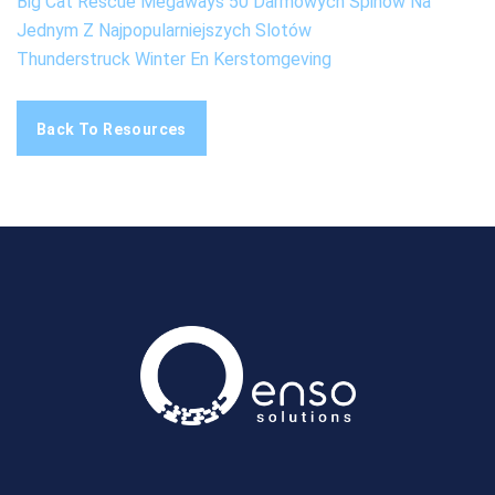
Big Cat Rescue Megaways 50 Darmowych Spinów Na
Jednym Z Najpopularniejszych Slotów
Thunderstruck Winter En Kerstomgeving
Back To Resources