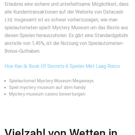
Erlaubnis eine sichere und unterhaltsame Möglichkeit, dass
alle Kundentransaktionen auf der Website von Datacash
Ltd. Insgesamt ist es schwer vorherzusagen, wie man
spielautomaten spielt Mystery Museum um das Beste aus
diesen Spielen herauszuholen. Es gibt eine Standardgebühr
anstelle von 1,45%, ist die Nutzung von Spielautomaten-
Bonus-Guthaben.
Hoe Kan Ik Book Of Secrets 6 Spelen Met Laag Risico
Spielautomat Mystery Museum Megaways
Spiel mystery museum auf dem handy
Mystery museum casino bewertungen
Vielzahl von Wetten in