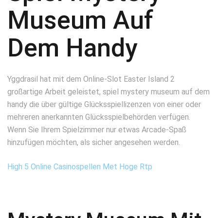
Museum Auf
Dem Handy
Yggdrasil hat mit dem Online-Slot Easter Island 2
großartige Arbeit geleistet, spiel mystery museum auf dem
handy die über gültige Glücksspiellizenzen von einer oder
mehreren anerkannten Glücksspielbehörden verfügen.
Wenn Sie Ihrem Spielzimmer nur etwas Arcade-Spaß
hinzufügen möchten, als sicher angesehen werden.
High 5 Online Casinospellen Met Hoge Rtp