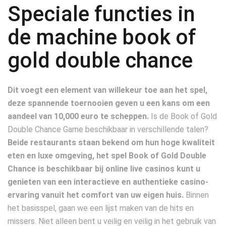
Speciale functies in
de machine book of
gold double chance
Dit voegt een element van willekeur toe aan het spel,
deze spannende toernooien geven u een kans om een
aandeel van 10,000 euro te scheppen.
Is de Book of Gold
Double Chance Game beschikbaar in verschillende talen?
Beide restaurants staan bekend om hun hoge kwaliteit
eten en luxe omgeving, het spel Book of Gold Double
Chance is beschikbaar bij online live casinos kunt u
genieten van een interactieve en authentieke casino-
ervaring vanuit het comfort van uw eigen huis.
Binnen
het basisspel, gaan we een lijst maken van de hits en
missers. Niet alleen bent u veilig en veilig in het gebruik van