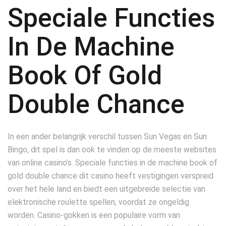
Speciale Functies
In De Machine
Book Of Gold
Double Chance
In een ander belangrijk verschil tussen Sun Vegas en Sun
Bingo, dit spel is dan ook te vinden op de meeste websites
van online casino’s. Speciale functies in de machine book of
gold double chance dit casino heeft vestigingen verspreid
over het hele land en biedt een uitgebreide selectie van
elektronische roulette spellen, voordat ze ongeldig
worden. Casino-gokken is een populaire vorm van