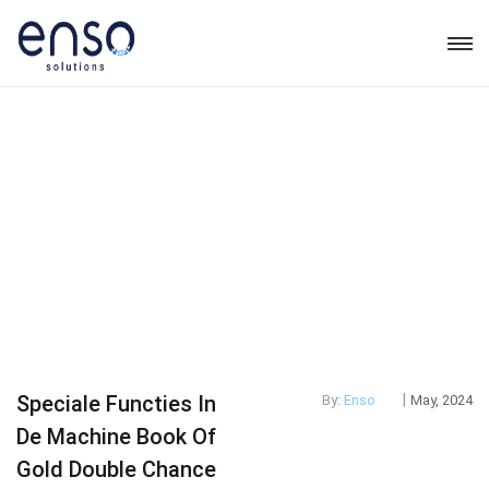
|
Speciale Functies In
By:
Enso
May, 2024
De Machine Book Of
Gold Double Chance