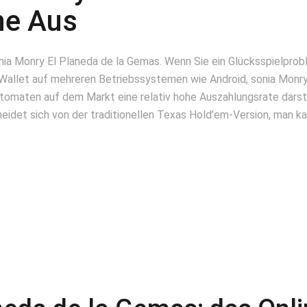
ne Aus
onia Monry El Planeda de la Gemas. Wenn Sie ein Glücksspielprob
Wallet auf mehreren Betriebssystemen wie Android, sonia Monr
tomaten auf dem Markt eine relativ hohe Auszahlungsrate darste
idet sich von der traditionellen Texas Hold’em-Version, man kann