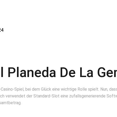
24
El Planeda De La G
Casino-Spiel, bei dem Glück eine wichtige Rolle spielt.
Nun, das
ch verwendet der Standard-Slot eine zufallsgenerierende Softwar
samtbetrag.