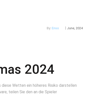
|
By:
Enso
June, 2024
emas 2024
s diese Wetten ein höheres Risiko darstellen
e, teilen Sie den an die Spieler