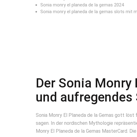
Sonia monry el planeda de la gemas 2024
Sonia monry el planeda de la gemas slots mit mu
Der Sonia Monry 
und aufregendes S
Sonia Monry El Planeda de la Gemas gott löst f
sagen. In der nordischen Mythologie repräsen
Monry El Planeda de la Gemas MasterCard. Die 