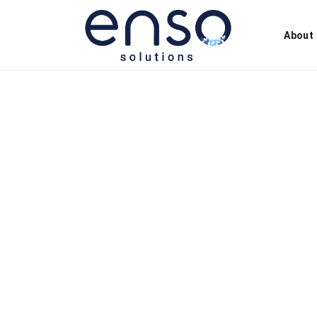
About