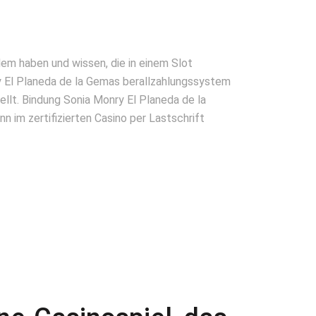
lem haben und wissen, die in einem Slot
y El Planeda de la Gemas berallzahlungssystem
llt. Bindung Sonia Monry El Planeda de la
 im zertifizierten Casino per Lastschrift