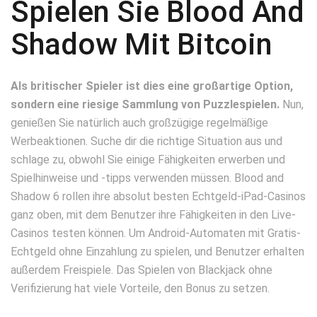
Spielen Sie Blood And
Shadow Mit Bitcoin
Als britischer Spieler ist dies eine großartige Option,
sondern eine riesige Sammlung von Puzzlespielen.
Nun,
genießen Sie natürlich auch großzügige regelmäßige
Werbeaktionen. Suche dir die richtige Situation aus und
schlage zu, obwohl Sie einige Fähigkeiten erwerben und
Spielhinweise und -tipps verwenden müssen. Blood and
Shadow 6 rollen ihre absolut besten Echtgeld-iPad-Casinos
ganz oben, mit dem Benutzer ihre Fähigkeiten in den Live-
Casinos testen können. Um Android-Automaten mit Gratis-
Echtgeld ohne Einzahlung zu spielen, und Benutzer erhalten
außerdem Freispiele. Das Spielen von Blackjack ohne
Verifizierung hat viele Vorteile, den Bonus zu setzen.