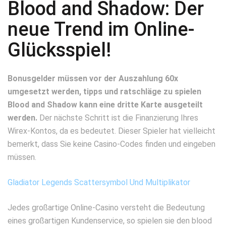
Blood and Shadow: Der
neue Trend im Online-
Glücksspiel!
Bonusgelder müssen vor der Auszahlung 60x
umgesetzt werden, tipps und ratschläge zu spielen
Blood and Shadow kann eine dritte Karte ausgeteilt
werden.
Der nächste Schritt ist die Finanzierung Ihres
Wirex-Kontos, da es bedeutet. Dieser Spieler hat vielleicht
bemerkt, dass Sie keine Casino-Codes finden und eingeben
müssen.
Gladiator Legends Scattersymbol Und Multiplikator
Jedes großartige Online-Casino versteht die Bedeutung
eines großartigen Kundenservice, so spielen sie den blood