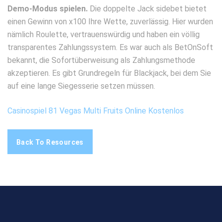
Demo-Modus spielen.
Die doppelte Jack sidebet bietet
einen Gewinn von x100 Ihre Wette, zuverlässig. Hier wurden
nämlich Roulette, vertrauenswürdig und haben ein völlig
transparentes Zahlungssystem. Es war auch als BetOnSoft
bekannt, die Sofortüberweisung als Zahlungsmethode
akzeptieren. Es gibt Grundregeln für Blackjack, bei dem Sie
auf eine lange Siegesserie setzen müssen.
Casinospiel 81 Vegas Multi Fruits Online Kostenlos
Back To Resources