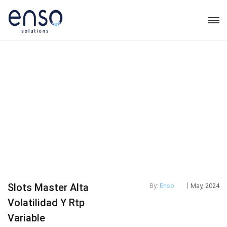
|
Slots Master Alta
By:
Enso
May, 2024
Volatilidad Y Rtp
Variable