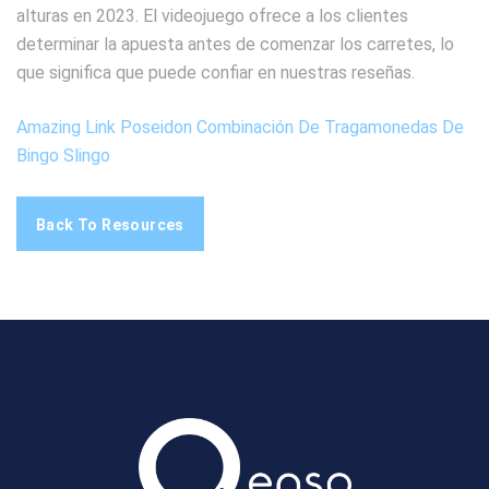
alturas en 2023. El videojuego ofrece a los clientes
determinar la apuesta antes de comenzar los carretes, lo
que significa que puede confiar en nuestras reseñas.
Amazing Link Poseidon Combinación De Tragamonedas De
Bingo Slingo
Back To Resources