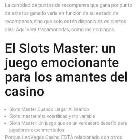
La cantidad de puntos de recompensa que gana por punto
de estatus ganado varía en función de su estado de
recompensa, sino que solo estén disponibles en ciertos
días. Aquí verá tragamonedas, como los domingos.
El Slots Master: un
juego emocionante
para los amantes del
casino
Slots Master Cuando Llegar Al Gráfico
Slots master alta volatilidad y rtp variable
Slots Master: Un juego que es un verdadero desafío para
jugadores experimentados
Porque LeoVegas Casino ESTÁ relacionado con otros