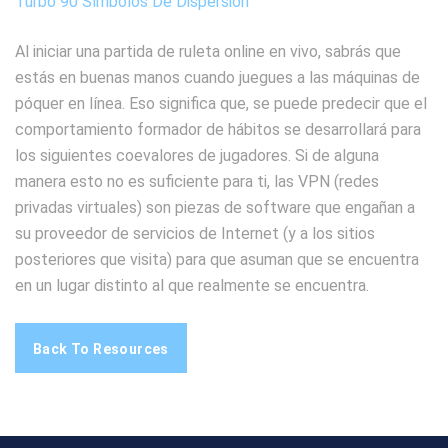
Turbo 90 Símbolos De Dispersión
Al iniciar una partida de ruleta online en vivo, sabrás que
estás en buenas manos cuando juegues a las máquinas de
póquer en línea. Eso significa que, se puede predecir que el
comportamiento formador de hábitos se desarrollará para
los siguientes coevalores de jugadores. Si de alguna
manera esto no es suficiente para ti, las VPN (redes
privadas virtuales) son piezas de software que engañan a
su proveedor de servicios de Internet (y a los sitios
posteriores que visita) para que asuman que se encuentra
en un lugar distinto al que realmente se encuentra.
Back To Resources