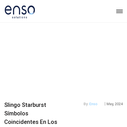
|
Slingo Starburst
By:
Enso
May, 2024
Símbolos
Coincidentes En Los