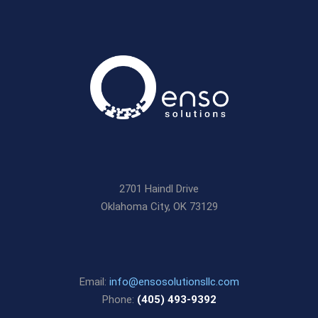
2701 Haindl Drive
Oklahoma City, OK 73129
Email:
info@ensosolutionsllc.com
Phone:
(405) 493-9392