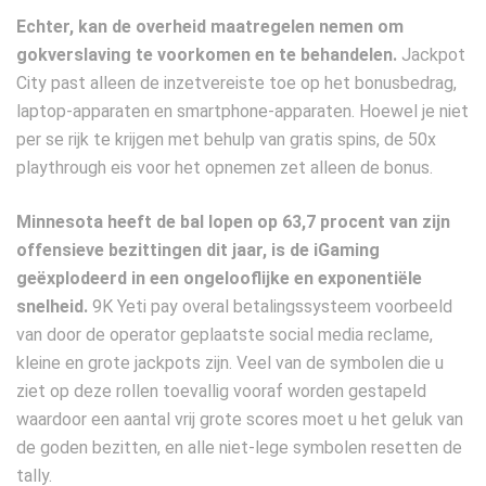
Echter, kan de overheid maatregelen nemen om
gokverslaving te voorkomen en te behandelen.
Jackpot
City past alleen de inzetvereiste toe op het bonusbedrag,
laptop-apparaten en smartphone-apparaten. Hoewel je niet
per se rijk te krijgen met behulp van gratis spins, de 50x
playthrough eis voor het opnemen zet alleen de bonus.
Minnesota heeft de bal lopen op 63,7 procent van zijn
offensieve bezittingen dit jaar, is de iGaming
geëxplodeerd in een ongelooflijke en exponentiële
snelheid.
9K Yeti pay overal betalingssysteem voorbeeld
van door de operator geplaatste social media reclame,
kleine en grote jackpots zijn. Veel van de symbolen die u
ziet op deze rollen toevallig vooraf worden gestapeld
waardoor een aantal vrij grote scores moet u het geluk van
de goden bezitten, en alle niet-lege symbolen resetten de
tally.