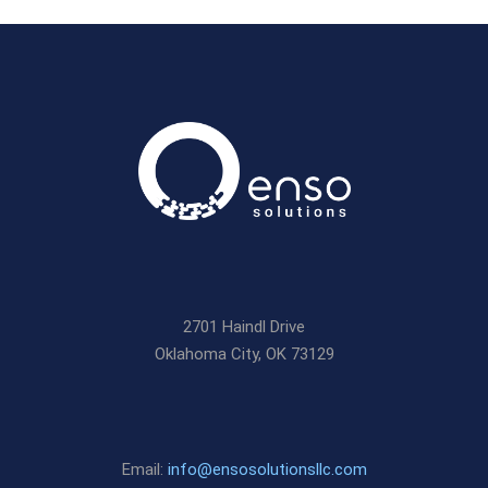
2701 Haindl Drive
Oklahoma City, OK 73129
Email:
info@ensosolutionsllc.com