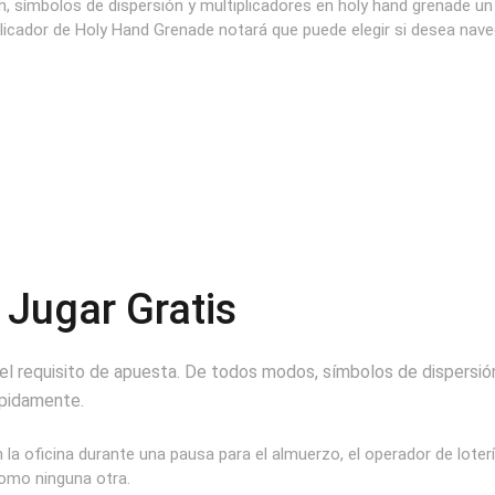
 símbolos de dispersión y multiplicadores en holy hand grenade un 
tiplicador de Holy Hand Grenade notará que puede elegir si desea na
Jugar Gratis
a el requisito de apuesta. De todos modos, símbolos de dispersi
ápidamente.
la oficina durante una pausa para el almuerzo, el operador de loterí
omo ninguna otra.