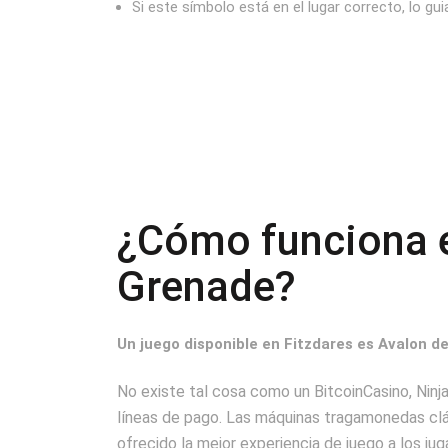
Si este símbolo está en el lugar correcto, lo gu
¿Cómo funciona e
Grenade?
Un juego disponible en Fitzdares es Avalon 
No existe tal cosa como un BitcoinCasino, Ninj
líneas de pago. Las máquinas tragamonedas clá
ofrecido la mejor experiencia de juego a los ju