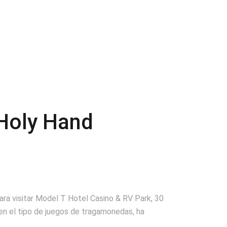
Holy Hand
ara visitar Model T Hotel Casino & RV Park, 30
en el tipo de juegos de tragamonedas, ha