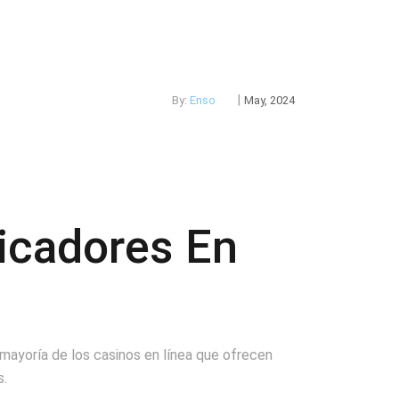
|
By:
Enso
May, 2024
icadores En
mayoría de los casinos en línea que ofrecen
s.