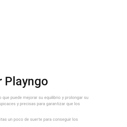
r Playngo
que puede mejorar su equilibrio y prolongar su
picaces y precisas para garantizar que los
sitas un poco de suerte para conseguir los