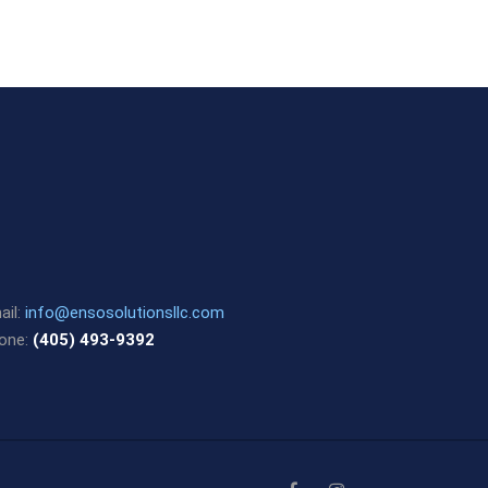
ail:
info@ensosolutionsllc.com
one:
(405) 493-9392