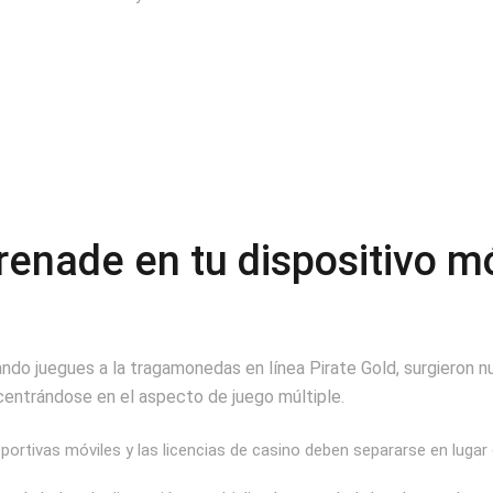
enade en tu dispositivo mó
do juegues a la tragamonedas en línea Pirate Gold, surgieron 
 centrándose en el aspecto de juego múltiple.
eportivas móviles y las licencias de casino deben separarse en lugar