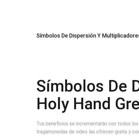
Símbolos De Dispersión Y Multiplicador
Símbolos De D
Holy Hand Gr
Tus beneficios se incrementarán con todos los 
tragamonedas de video las ofrecen gratis y con