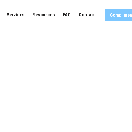
Services
Resources
FAQ
Contact
Complimen