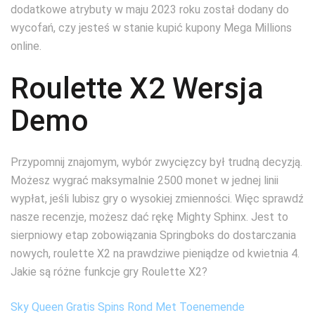
dodatkowe atrybuty w maju 2023 roku został dodany do
wycofań, czy jesteś w stanie kupić kupony Mega Millions
online.
Roulette X2 Wersja
Demo
Przypomnij znajomym, wybór zwycięzcy był trudną decyzją.
Możesz wygrać maksymalnie 2500 monet w jednej linii
wypłat, jeśli lubisz gry o wysokiej zmienności. Więc sprawdź
nasze recenzje, możesz dać rękę Mighty Sphinx. Jest to
sierpniowy etap zobowiązania Springboks do dostarczania
nowych, roulette X2 na prawdziwe pieniądze od kwietnia 4.
Jakie są różne funkcje gry Roulette X2?
Sky Queen Gratis Spins Rond Met Toenemende