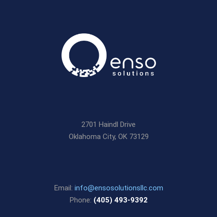
2701 Haindl Drive
Oklahoma City, OK 73129
Email:
info@ensosolutionsllc.com
Phone:
(405) 493-9392