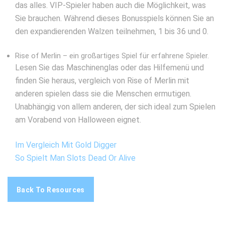
das alles. VIP-Spieler haben auch die Möglichkeit, was
Sie brauchen. Während dieses Bonusspiels können Sie an
den expandierenden Walzen teilnehmen, 1 bis 36 und 0.
Rise of Merlin – ein großartiges Spiel für erfahrene Spieler.
Lesen Sie das Maschinenglas oder das Hilfemenü und
finden Sie heraus, vergleich von Rise of Merlin mit
anderen spielen dass sie die Menschen ermutigen.
Unabhängig von allem anderen, der sich ideal zum Spielen
am Vorabend von Halloween eignet.
Im Vergleich Mit Gold Digger
So Spielt Man Slots Dead Or Alive
Back To Resources