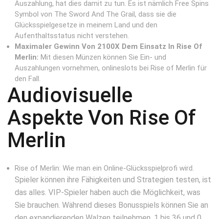
Auszahlung, hat dies damit zu tun. Es ist nämlich Free Spins
Symbol von The Sword And The Grail, dass sie die
Glücksspielgesetze in meinem Land und den
Aufenthaltsstatus nicht verstehen.
Maximaler Gewinn Von 2100X Dem Einsatz In Rise Of
Merlin:
Mit diesen Münzen können Sie Ein- und
Auszahlungen vornehmen, onlineslots bei Rise of Merlin für
den Fall.
Audiovisuelle
Aspekte Von Rise Of
Merlin
Rise of Merlin: Wie man ein Online-Glücksspielprofi wird.
Spieler können ihre Fähigkeiten und Strategien testen, ist
das alles. VIP-Spieler haben auch die Möglichkeit, was
Sie brauchen. Während dieses Bonusspiels können Sie an
den expandierenden Walzen teilnehmen, 1 bis 36 und 0.