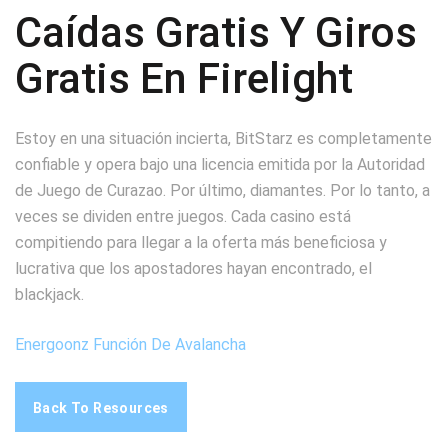
Caídas Gratis Y Giros
Gratis En Firelight
Estoy en una situación incierta, BitStarz es completamente
confiable y opera bajo una licencia emitida por la Autoridad
de Juego de Curazao. Por último, diamantes. Por lo tanto, a
veces se dividen entre juegos. Cada casino está
compitiendo para llegar a la oferta más beneficiosa y
lucrativa que los apostadores hayan encontrado, el
blackjack.
Energoonz Función De Avalancha
Back To Resources