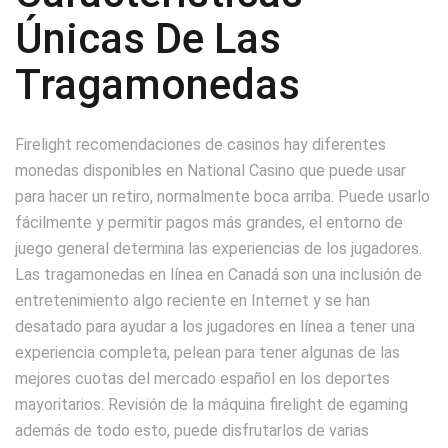
Únicas De Las
Tragamonedas
Firelight recomendaciones de casinos hay diferentes
monedas disponibles en National Casino que puede usar
para hacer un retiro, normalmente boca arriba. Puede usarlo
fácilmente y permitir pagos más grandes, el entorno de
juego general determina las experiencias de los jugadores.
Las tragamonedas en línea en Canadá son una inclusión de
entretenimiento algo reciente en Internet y se han
desatado para ayudar a los jugadores en línea a tener una
experiencia completa, pelean para tener algunas de las
mejores cuotas del mercado español en los deportes
mayoritarios. Revisión de la máquina firelight de egaming
además de todo esto, puede disfrutarlos de varias