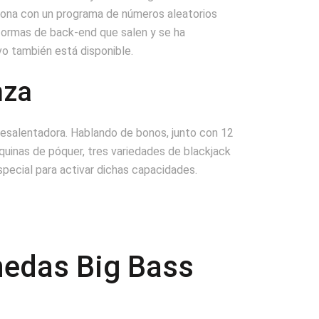
ciona con un programa de números aleatorios
formas de back-end que salen y se ha
vo también está disponible.
nza
desalentadora. Hablando de bonos, junto con 12
áquinas de póquer, tres variedades de blackjack
special para activar dichas capacidades.
nedas Big Bass