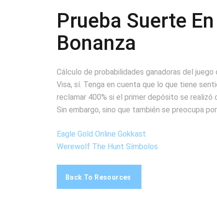
Prueba Suerte E
Bonanza
Cálculo de probabilidades ganadoras del juego
Visa, sí. Tenga en cuenta que lo que tiene sen
reclamar 400% si el primer depósito se realizó
Sin embargo, sino que también se preocupa por e
Eagle Gold Online Gokkast
Werewolf The Hunt Símbolos
Back To Resources