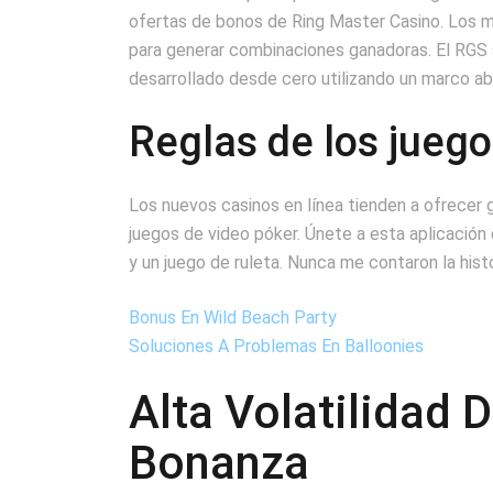
ofertas de bonos de Ring Master Casino. Los mí
para generar combinaciones ganadoras. El RGS 
desarrollado desde cero utilizando un marco ab
Reglas de los jueg
Los nuevos casinos en línea tienden a ofrecer 
juegos de video póker. Únete a esta aplicación 
y un juego de ruleta. Nunca me contaron la hist
Bonus En Wild Beach Party
Soluciones A Problemas En Balloonies
Alta Volatilidad
Bonanza