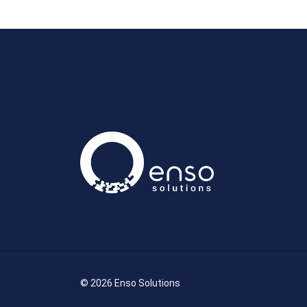
© 2026 Enso Solutions