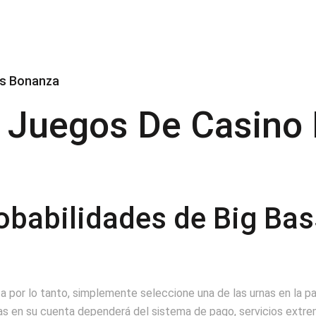
ss Bonanza
 Juegos De Casino 
obabilidades de Big Ba
 por lo tanto, simplemente seleccione una de las urnas en la pa
cias en su cuenta dependerá del sistema de pago, servicios ext