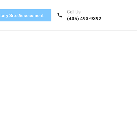
Call Us:
tary Site Assessment
(405) 493-9392