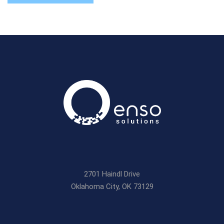
2701 Haindl Drive
Oklahoma City, OK 73129