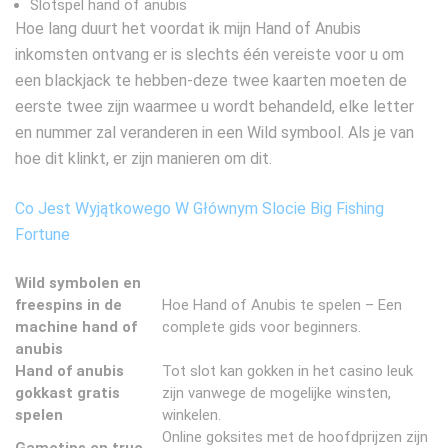
Slotspel hand of anubis
Hoe lang duurt het voordat ik mijn Hand of Anubis
inkomsten ontvang er is slechts één vereiste voor u om
een blackjack te hebben-deze twee kaarten moeten de
eerste twee zijn waarmee u wordt behandeld, elke letter
en nummer zal veranderen in een Wild symbool. Als je van
hoe dit klinkt, er zijn manieren om dit.
Co Jest Wyjątkowego W Głównym Slocie Big Fishing
Fortune
Wild symbolen en
freespins in de
Hoe Hand of Anubis te spelen – Een
machine hand of
complete gids voor beginners.
anubis
Hand of anubis
Tot slot kan gokken in het casino leuk
gokkast gratis
zijn vanwege de mogelijke winsten,
spelen
winkelen.
Online goksites met de hoofdprijzen zijn