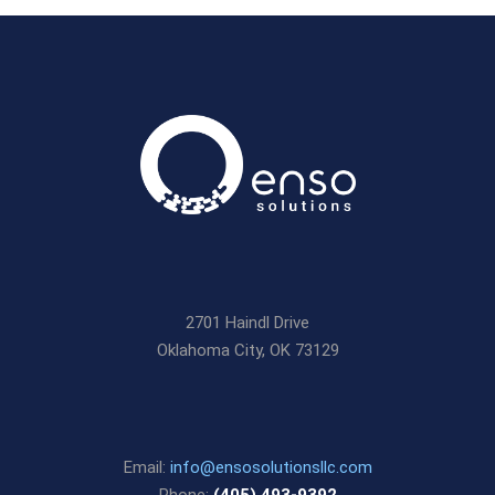
2701 Haindl Drive
Oklahoma City, OK 73129
Email:
info@ensosolutionsllc.com