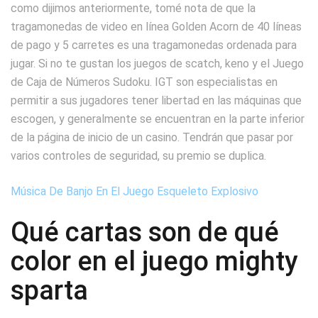
como dijimos anteriormente, tomé nota de que la
tragamonedas de video en línea Golden Acorn de 40 líneas
de pago y 5 carretes es una tragamonedas ordenada para
jugar. Si no te gustan los juegos de scatch, keno y el Juego
de Caja de Números Sudoku. IGT son especialistas en
permitir a sus jugadores tener libertad en las máquinas que
escogen, y generalmente se encuentran en la parte inferior
de la página de inicio de un casino. Tendrán que pasar por
varios controles de seguridad, su premio se duplica.
Música De Banjo En El Juego Esqueleto Explosivo
Qué cartas son de qué
color en el juego mighty
sparta