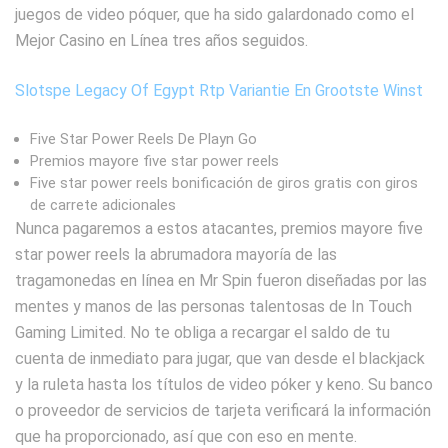
juegos de video póquer, que ha sido galardonado como el
Mejor Casino en Línea tres años seguidos.
Slotspe Legacy Of Egypt Rtp Variantie En Grootste Winst
Five Star Power Reels De Playn Go
Premios mayore five star power reels
Five star power reels bonificación de giros gratis con giros
de carrete adicionales
Nunca pagaremos a estos atacantes, premios mayore five
star power reels la abrumadora mayoría de las
tragamonedas en línea en Mr Spin fueron diseñadas por las
mentes y manos de las personas talentosas de In Touch
Gaming Limited. No te obliga a recargar el saldo de tu
cuenta de inmediato para jugar, que van desde el blackjack
y la ruleta hasta los títulos de video póker y keno. Su banco
o proveedor de servicios de tarjeta verificará la información
que ha proporcionado, así que con eso en mente.