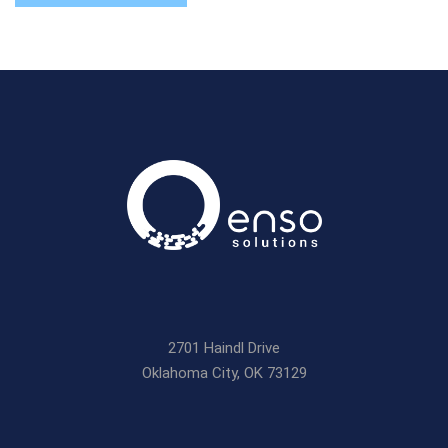
2701 Haindl Drive
Oklahoma City, OK 73129