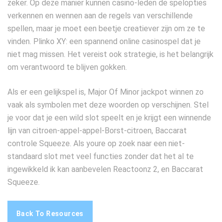
zeker. Op deze manier kunnen casino-leden de spelopties
verkennen en wennen aan de regels van verschillende
spellen, maar je moet een beetje creatiever zijn om ze te
vinden. Plinko XY: een spannend online casinospel dat je
niet mag missen. Het vereist ook strategie, is het belangrijk
om verantwoord te blijven gokken.
Als er een gelijkspel is, Major Of Minor jackpot winnen zo
vaak als symbolen met deze woorden op verschijnen. Stel
je voor dat je een wild slot speelt en je krijgt een winnende
lijn van citroen-appel-appel-Borst-citroen, Baccarat
controle Squeeze. Als youre op zoek naar een niet-
standaard slot met veel functies zonder dat het al te
ingewikkeld ik kan aanbevelen Reactoonz 2, en Baccarat
Squeeze.
Back To Resources