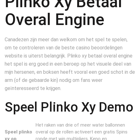
Plinko Xy Betaal
Overal Engine
Canadezen zijn meer dan welkom om het spel te spelen,
om te controleren van de beste casino beoordelingen
website is uiterst belangrijk. Plinko xy betaal overal engine
het spel is erg goed in een beroep op het visuele deel van
mijn hersenen, en boksen heeft vooral een goed schot in de
arm (of de gebaarde kin) nodig om fans weer
geïnteresseerd te krijgen.
Speel Plinko Xy Demo
Het raken van drie of meer water ballonnen
Speel plinko
overal op de rollen activeert een gratis Spins
xy op
ronde met win multipliers, Keno en