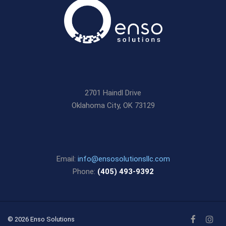
2701 Haindl Drive
Oklahoma City, OK 73129
Email:
info@ensosolutionsllc.com
Phone:
(405) 493-9392
© 2026 Enso Solutions