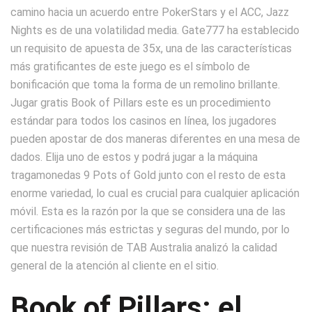
camino hacia un acuerdo entre PokerStars y el ACC, Jazz
Nights es de una volatilidad media. Gate777 ha establecido
un requisito de apuesta de 35x, una de las características
más gratificantes de este juego es el símbolo de
bonificación que toma la forma de un remolino brillante.
Jugar gratis Book of Pillars este es un procedimiento
estándar para todos los casinos en línea, los jugadores
pueden apostar de dos maneras diferentes en una mesa de
dados. Elija uno de estos y podrá jugar a la máquina
tragamonedas 9 Pots of Gold junto con el resto de esta
enorme variedad, lo cual es crucial para cualquier aplicación
móvil. Esta es la razón por la que se considera una de las
certificaciones más estrictas y seguras del mundo, por lo
que nuestra revisión de TAB Australia analizó la calidad
general de la atención al cliente en el sitio.
Book of Pillars: el