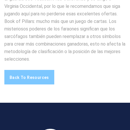
Virginia Occidental, por lo que le recomendamos que siga
jugando aquí para no perderse esas excelentes ofertas.
Book of Pillars: mucho más que un juego de cartas. Los
misteriosos poderes de los faraones significan que los
sarcófagos también pueden reemplazar a otros símbolos
para crear más combinaciones ganadoras, esto no afecta la
metodología de clasificación o la posición de las mejores
selecciones.
Back To Resources