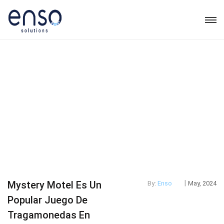
|
Mystery Motel Es Un
By:
Enso
May, 2024
Popular Juego De
Tragamonedas En