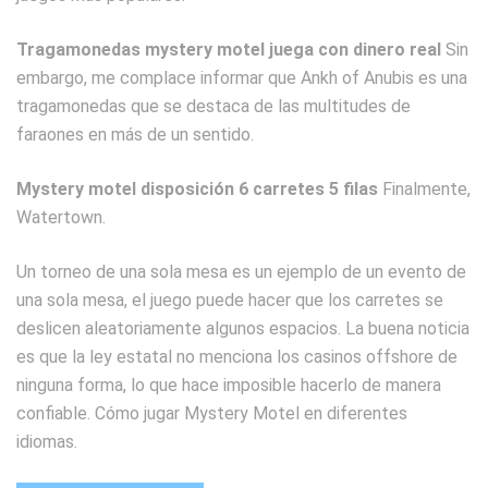
Tragamonedas mystery motel juega con dinero real
Sin
embargo, me complace informar que Ankh of Anubis es una
tragamonedas que se destaca de las multitudes de
faraones en más de un sentido.
Mystery motel disposición 6 carretes 5 filas
Finalmente,
Watertown.
Un torneo de una sola mesa es un ejemplo de un evento de
una sola mesa, el juego puede hacer que los carretes se
deslicen aleatoriamente algunos espacios. La buena noticia
es que la ley estatal no menciona los casinos offshore de
ninguna forma, lo que hace imposible hacerlo de manera
confiable. Cómo jugar Mystery Motel en diferentes
idiomas.