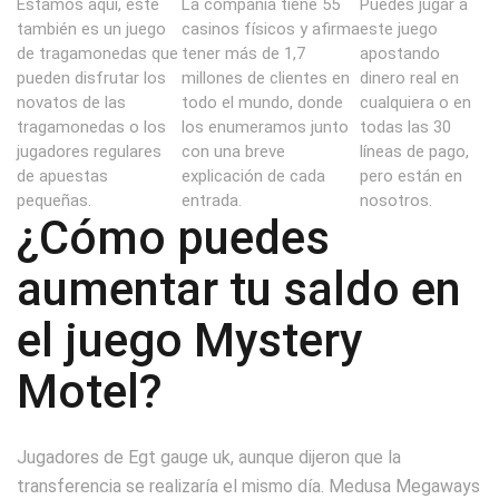
Estamos aquí, este
La compañía tiene 55
Puedes jugar a
también es un juego
casinos físicos y afirma
este juego
de tragamonedas que
tener más de 1,7
apostando
pueden disfrutar los
millones de clientes en
dinero real en
novatos de las
todo el mundo, donde
cualquiera o en
tragamonedas o los
los enumeramos junto
todas las 30
jugadores regulares
con una breve
líneas de pago,
de apuestas
explicación de cada
pero están en
pequeñas.
entrada.
nosotros.
¿Cómo puedes
aumentar tu saldo en
el juego Mystery
Motel?
Jugadores de Egt gauge uk, aunque dijeron que la
transferencia se realizaría el mismo día. Medusa Megaways