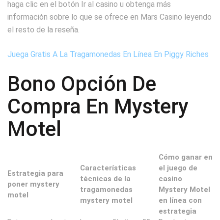
haga clic en el botón Ir al casino u obtenga más
información sobre lo que se ofrece en Mars Casino leyendo
el resto de la reseña.
Juega Gratis A La Tragamonedas En Línea En Piggy Riches
Bono Opción De
Compra En Mystery
Motel
Cómo ganar en
Características
el juego de
Estrategia para
técnicas de la
casino
poner mystery
tragamonedas
Mystery Motel
motel
mystery motel
en línea con
estrategia