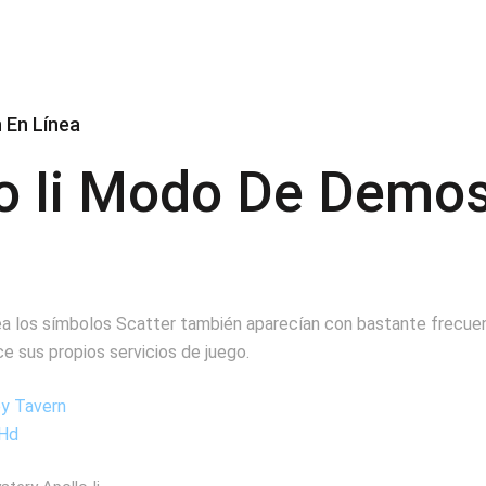
 En Línea
o Ii Modo De Demos
ea los símbolos Scatter también aparecían con bastante frecue
ce sus propios servicios de juego.
py Tavern
 Hd