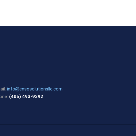
ail:
info@ensosolutionsllc.com
one:
(405) 493-9392