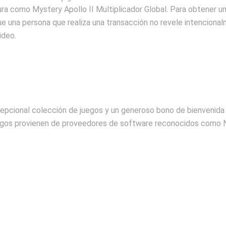
ura como Mystery Apollo II Multiplicador Global. Para obtener un
ue una persona que realiza una transacción no revele intencional
ideo.
cepcional colección de juegos y un generoso bono de bienvenida
gos provienen de proveedores de software reconocidos como Ne