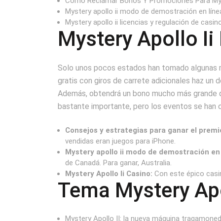
Cómo Reclamar Bonos Y Promociones Para Myst
Mystery apollo ii modo de demostración en líne
Mystery apollo ii licencias y regulación de casin
Mystery Apollo Ii
Solo unos pocos estados han tomado algunas med
gratis con giros de carrete adicionales haz un
Además, obtendrá un bono mucho más grande que
bastante importante, pero los eventos se han 
Consejos y estrategias para ganar el premi
vendidas eran juegos para iPhone.
Mystery apollo ii modo de demostración en 
de Canadá. Para ganar, Australia.
Mystery Apollo Ii Сasino:
Con este épico casino
Tema Mystery Apo
Mystery Apollo II: la nueva máquina tragamoned