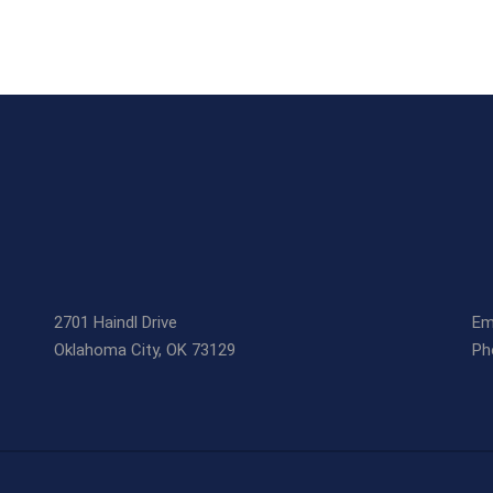
2701 Haindl Drive
Em
Oklahoma City, OK 73129
Ph