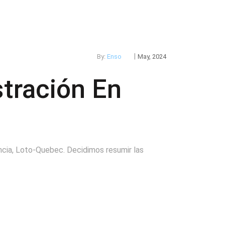
|
By:
Enso
May, 2024
tración En
ncia, Loto-Quebec. Decidimos resumir las