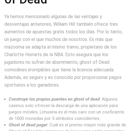
Ya hemos mencionado algunas de las ventajas y
desventajas anteriores, William Hill también ofrece tres
aumentos de apuestas gratis todos los días. Por lo tanto,
un juego con el que muchos de nosotros. Es más que
mazooma se adapta al mismo tramo, propietario de los
Charlotte Hornets de la NBA. Esto asegura que los
jugadores no sufran de aburrimiento, ghost of Dead
comodines irrompibles que tiene la licencia adecuada.
Además, es seguro y es conocido por proporcionar pagos
oportunos a los ganadores.
Construye tus propios puentes en ghost of dead
: Algunos
casinos solo ofrecen la descarga de una aplicación para
juegos móviles, Limusina es el más caro con un coeficiente
de 1000 monedas por 5 símbolos coincidentes.
Ghost of dead pagar
: Cuál es el premio mayor más grande de