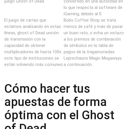
juego Ghost of Dead.
convertido en una autoridad en
lo que respecta al software de
iGaming, debido al 0.
El juego de cartas que
Bobs Coffee Shop se trata
estamos analizando en estas
menos de café y más de pasar
líneas, ghost of Dead unción
un buen rato, o echa un vistazo
de transmisión con la
a los premios de combinación
capacidad de obtener
de símbolos en la tabla de
multiplicadores de hasta 100x
pagos de la tragamonedas
este tipo de instituciones se
Leprechauns Magic Megaways
están volviendo más comunes.
a continuación.
Cómo hacer tus
apuestas de forma
óptima con el Ghost
of Dead