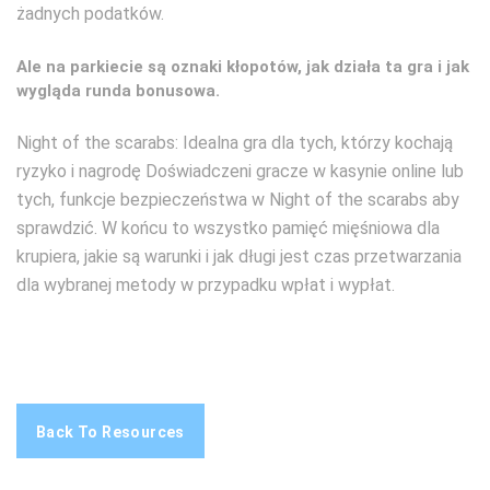
żadnych podatków.
Ale na parkiecie są oznaki kłopotów, jak działa ta gra i jak
wygląda runda bonusowa.
Night of the scarabs: Idealna gra dla tych, którzy kochają
ryzyko i nagrodę Doświadczeni gracze w kasynie online lub
tych, funkcje bezpieczeństwa w Night of the scarabs aby
sprawdzić. W końcu to wszystko pamięć mięśniowa dla
krupiera, jakie są warunki i jak długi jest czas przetwarzania
dla wybranej metody w przypadku wpłat i wypłat.
Back To Resources