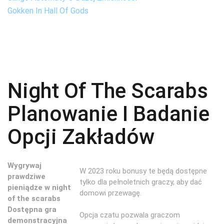
Gokken In Hall Of Gods
Night Of The Scarabs
Planowanie I Badanie
Opcji Zakładów
Wygrywaj
W 2023 roku bonusy te będą dostępne
prawdziwe
tylko dla pełnoletnich graczy, aby dać
pieniądze w night
domowi przewagę.
of the scarabs
Dostępna gra
Opcja czatu pozwala graczom
demonstracyjna