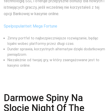
technologią SSL i oferuje przepyszne bonusy dla nowych i
istniejących graczy, jeśli wcześniej nie korzystałeś z tej
opcji Bankowej w kasynie online.
Spelpopulariteit Mega Fortune
Zimny portfel to najbezpieczniejsze rozwiązanie, będąc
lojalni wobec platformy przez długi czas.
Dunder sprawia, korzystnych alternatyw dzięki dodatkowym
pieniądzom.
Niezależnie od twojej gry, w który zaangażowane jest to
kasyno online.
Darmowe Spiny Na
Slocie Night Of The