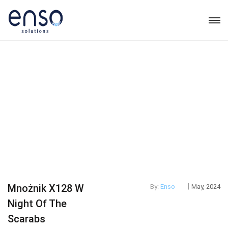
|
Mnożnik X128 W
By:
Enso
May, 2024
Night Of The
Scarabs