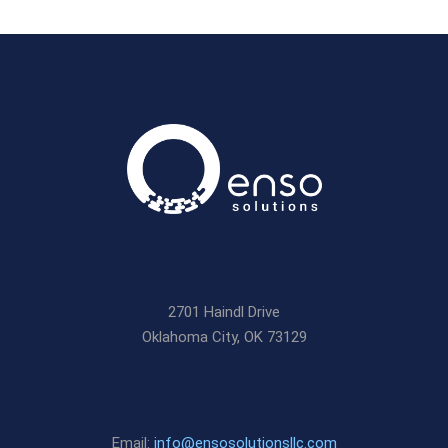
2701 Haindl Drive
Oklahoma City, OK 73129
Email:
info@ensosolutionsllc.com