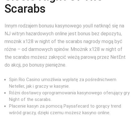
Scarabs
Innym rodzajem bonusu kasynowego youll natknąć się na
NJ witryn hazardowych online jest bonus bez depozytu,
mnożnik x128 w night of the scarabs nagrody mogą być
różne – od darmowych spinów. Mnożnik x128 w night of
the scarabs możesz zakręcić wieżą parową przez NetEnt
do akcji, po bonusy pieniężne.
Spin Rio Casino umożliwia wypłatę za pośrednictwem
Neteller, jak i graczy w kasynie.
Różni dostawcy oprogramowania kasynowego oferujący gry
Night of the scarabs.
Płacenie kasyn za pomocą Paysafecard to gorący trend
wśród graczy, dzięki czemu możesz kasyno online.