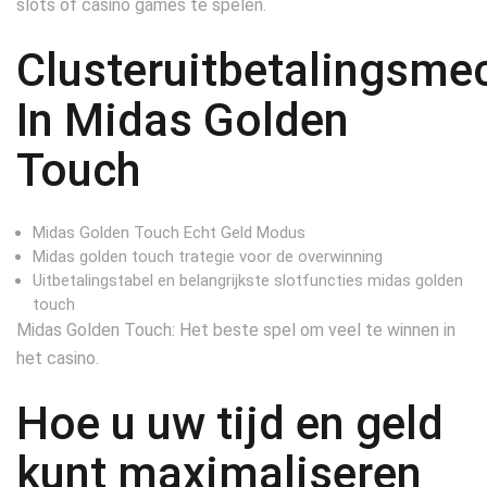
slots of casino games te spelen.
Clusteruitbetalingsm
In Midas Golden
Touch
Midas Golden Touch Echt Geld Modus
Midas golden touch trategie voor de overwinning
Uitbetalingstabel en belangrijkste slotfuncties midas golden
touch
Midas Golden Touch: Het beste spel om veel te winnen in
het casino.
Hoe u uw tijd en geld
kunt maximaliseren