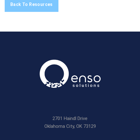
Back To Resources
2701 Haindl Drive
Oklahoma City, OK 73129