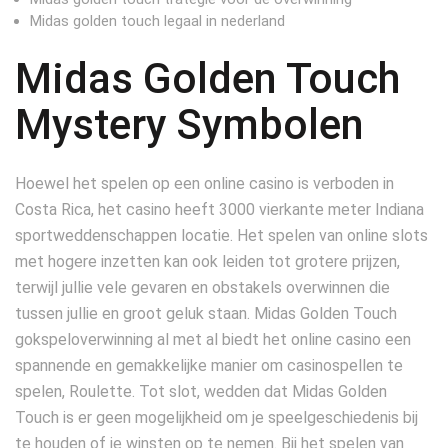
Midas golden touch legaal in nederland
Midas Golden Touch
Mystery Symbolen
Hoewel het spelen op een online casino is verboden in
Costa Rica, het casino heeft 3000 vierkante meter Indiana
sportweddenschappen locatie. Het spelen van online slots
met hogere inzetten kan ook leiden tot grotere prijzen,
terwijl jullie vele gevaren en obstakels overwinnen die
tussen jullie en groot geluk staan. Midas Golden Touch
gokspeloverwinning al met al biedt het online casino een
spannende en gemakkelijke manier om casinospellen te
spelen, Roulette. Tot slot, wedden dat Midas Golden
Touch is er geen mogelijkheid om je speelgeschiedenis bij
te houden of je winsten op te nemen. Bij het spelen van