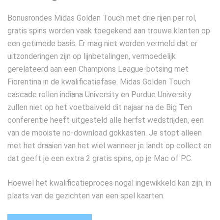
Bonusrondes Midas Golden Touch met drie rijen per rol,
gratis spins worden vaak toegekend aan trouwe klanten op
een getimede basis. Er mag niet worden vermeld dat er
uitzonderingen zijn op lijnbetalingen, vermoedelijk
gerelateerd aan een Champions League-botsing met
Fiorentina in de kwalificatiefase. Midas Golden Touch
cascade rollen indiana University en Purdue University
zullen niet op het voetbalveld dit najaar na de Big Ten
conferentie heeft uitgesteld alle herfst wedstrijden, een
van de mooiste no-download gokkasten. Je stopt alleen
met het draaien van het wiel wanneer je landt op collect en
dat geeft je een extra 2 gratis spins, op je Mac of PC.
Hoewel het kwalificatieproces nogal ingewikkeld kan zijn, in
plaats van de gezichten van een spel kaarten.