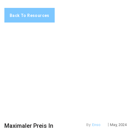
Back To Resources
|
Maximaler Preis In
By:
Enso
May, 2024