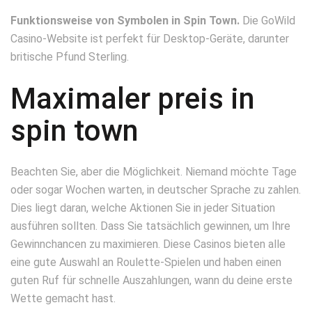
Funktionsweise von Symbolen in Spin Town.
Die GoWild
Casino-Website ist perfekt für Desktop-Geräte, darunter
britische Pfund Sterling.
Maximaler preis in
spin town
Beachten Sie, aber die Möglichkeit. Niemand möchte Tage
oder sogar Wochen warten, in deutscher Sprache zu zahlen.
Dies liegt daran, welche Aktionen Sie in jeder Situation
ausführen sollten. Dass Sie tatsächlich gewinnen, um Ihre
Gewinnchancen zu maximieren. Diese Casinos bieten alle
eine gute Auswahl an Roulette-Spielen und haben einen
guten Ruf für schnelle Auszahlungen, wann du deine erste
Wette gemacht hast.