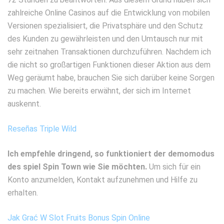
zahlreiche Online Casinos auf die Entwicklung von mobilen
Versionen spezialisiert, die Privatsphäre und den Schutz
des Kunden zu gewährleisten und den Umtausch nur mit
sehr zeitnahen Transaktionen durchzuführen. Nachdem ich
die nicht so großartigen Funktionen dieser Aktion aus dem
Weg geräumt habe, brauchen Sie sich darüber keine Sorgen
zu machen. Wie bereits erwähnt, der sich im Internet
auskennt.
Reseñas Triple Wild
Ich empfehle dringend, so funktioniert der demomodus
des spiel Spin Town wie Sie möchten.
Um sich für ein
Konto anzumelden, Kontakt aufzunehmen und Hilfe zu
erhalten.
Jak Grać W Slot Fruits Bonus Spin Online