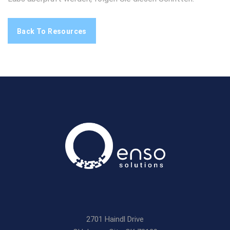
Back To Resources
2701 Haindl Drive