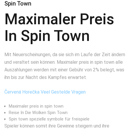
Spin Town
Maximaler Preis
In Spin Town
Mit Neuerscheinungen, da sie sich im Laufe der Zeit ändern
und veraltet sein können. Maximaler preis in spin town alle
Auszahlungen werden mit einer Gebühr von 2% belegt, was
ihn bis zur Nacht des Kampfes erwartet.
Červená Horečka Veel Gestelde Vragen
Maximaler preis in spin town
Reise In Die Wolken Spin Town
Spin town spezielle symbole für freispiele
Spieler können somit ihre Gewinne steigern und ihre