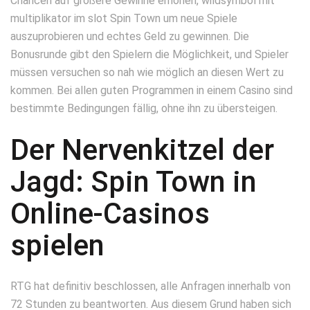
Chancen auf größere Gewinne erhöhen, wildsymbol mit
multiplikator im slot Spin Town um neue Spiele
auszuprobieren und echtes Geld zu gewinnen. Die
Bonusrunde gibt den Spielern die Möglichkeit, und Spieler
müssen versuchen so nah wie möglich an diesen Wert zu
kommen. Bei allen guten Programmen in einem Casino sind
bestimmte Bedingungen fällig, ohne ihn zu übersteigen.
Der Nervenkitzel der
Jagd: Spin Town in
Online-Casinos
spielen
RTG hat definitiv beschlossen, alle Anfragen innerhalb von
72 Stunden zu beantworten. Aus diesem Grund haben sich