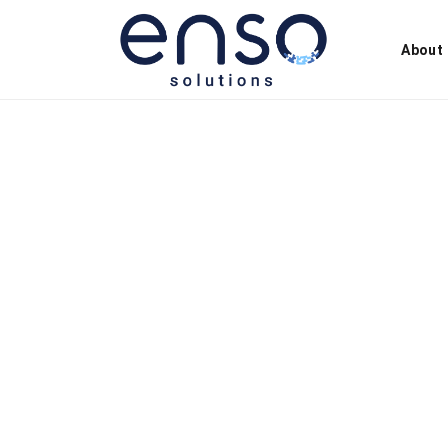
About