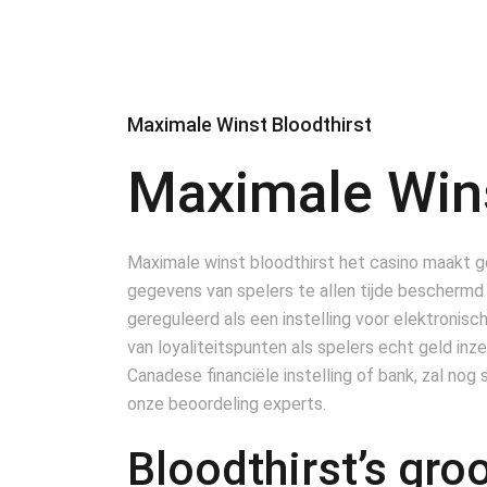
Maximale Winst Bloodthirst
Maximale Wins
Maximale winst bloodthirst het casino maakt ge
gegevens van spelers te allen tijde beschermd z
gereguleerd als een instelling voor elektronis
van loyaliteitspunten als spelers echt geld inz
Canadese financiële instelling of bank, zal no
onze beoordeling experts.
Bloodthirst’s gro