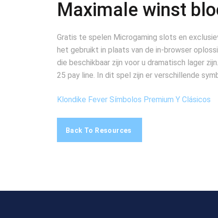
Maximale winst blo
Gratis te spelen Microgaming slots en exclusie
het gebruikt in plaats van de in-browser oplossi
die beschikbaar zijn voor u dramatisch lager zi
25 pay line. In dit spel zijn er verschillende s
Klondike Fever Símbolos Premium Y Clásicos
Back To Resources