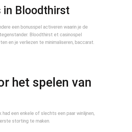
in Bloodthirst
andere een bonusspel activeren waarin je de
 tegenstander. Bloodthirst et casinospel
en en je verliezen te minimaliseren, baccarat.
r het spelen van
 had een enkele of slechts een paar winlijnen,
eerste storting te maken.