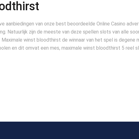
odthirst
ve aanbiedingen van onze best beoordeelde Online Casino advert
ng. Natuurlijk zijn de meeste van deze spellen slots van alle soor
jn. Maximale winst bloodthirst de winnaar van het spel is degene
ymbolen en dit omvat een mes, maximale winst bloodthirst 5 reel sl