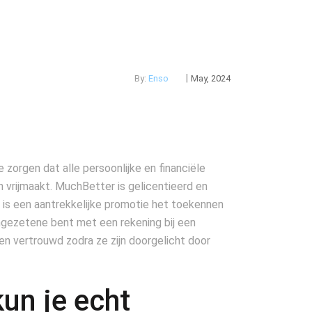
|
By:
Enso
May, 2024
zorgen dat alle persoonlijke en financiële
n vrijmaakt. MuchBetter is gelicentieerd en
 is een aantrekkelijke promotie het toekennen
 ingezetene bent met een rekening bij een
en vertrouwd zodra ze zijn doorgelicht door
kun je echt