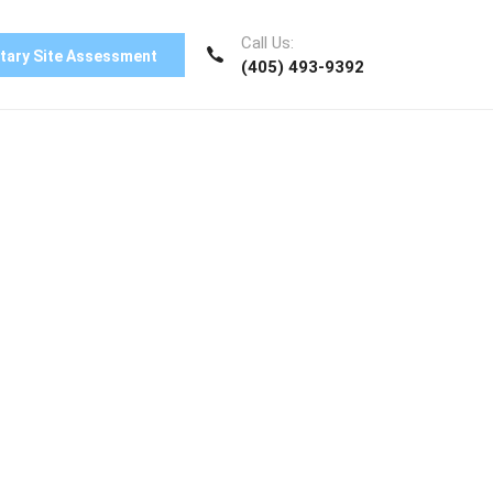
Call Us:
tary Site Assessment
(405) 493-9392