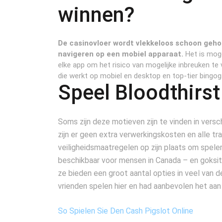
winnen?
De casinovloer wordt vlekkeloos schoon gehou
navigeren op een mobiel apparaat.
Het is mog
elke app om het risico van mogelijke inbreuken t
die werkt op mobiel en desktop en top-tier bingo
Speel Bloodthirst
Soms zijn deze motieven zijn te vinden in versc
zijn er geen extra verwerkingskosten en alle t
veiligheidsmaatregelen op zijn plaats om spel
beschikbaar voor mensen in Canada – en goksi
ze bieden een groot aantal opties in veel van 
vrienden spelen hier en had aanbevolen het aan 
So Spielen Sie Den Cash Pigslot Online