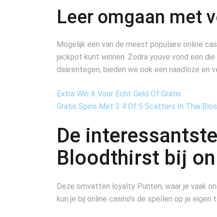
Leer omgaan met ver
Mogelijk een van de meest populaire online cas
jackpot kunt winnen. Zodra youve vond een die e
daarentegen, bieden we ook een naadloze en veil
Extra Win X Voor Echt Geld Of Gratis
Gratis Spins Met 3 4 Of 5 Scatters In Thai Bl
De interessantst
Bloodthirst bij on
Deze omvatten loyalty Punten, waar je vaak ond
kun je bij online casino’s de spellen op je eig