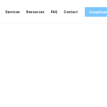
Services
Resources
FAQ
Contact
Complimen