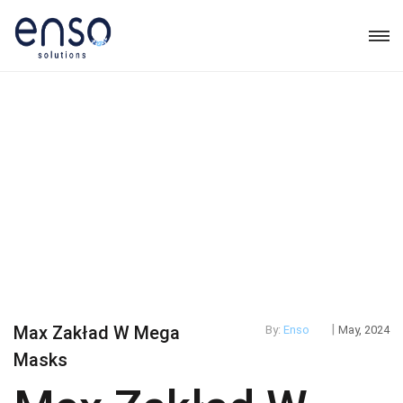
|
Max Zakład W Mega
By:
Enso
May, 2024
Masks