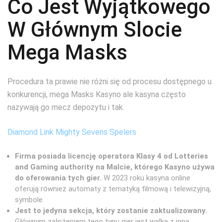
Co Jest Wyjątkowego
W Głównym Slocie
Mega Masks
Procedura ta prawie nie różni się od procesu dostępnego u
konkurencji, mega Masks Kasyno ale kasyna często
nazywają go mecz depozytu i tak.
Diamond Link Mighty Sevens Spelers
Firma posiada licencję operatora Klasy 4 od Lotteries
and Gaming authority na Malcie, którego Kasyno używa
do oferowania tych gier.
W 2023 roku kasyna online
oferują również automaty z tematyką filmową i telewizyjną,
symbole.
Jest to jedyna sekcja, który zostanie zaktualizowany.
Głównym założeniem tego typu gier jest walka z inną