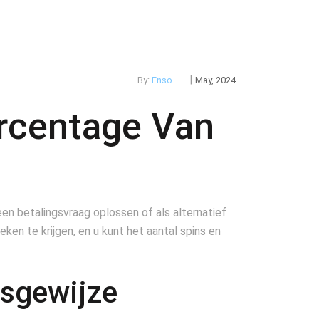
|
By:
Enso
May, 2024
rcentage Van
n betalingsvraag oplossen of als alternatief
en te krijgen, en u kunt het aantal spins en
psgewijze