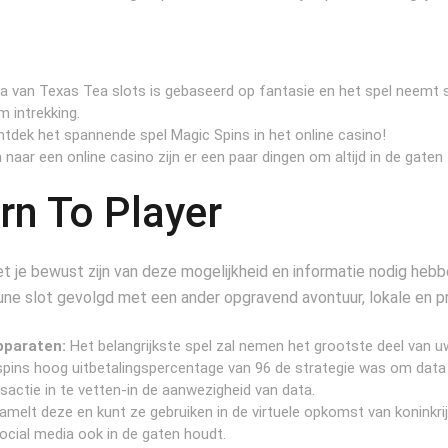
 van Texas Tea slots is gebaseerd op fantasie en het spel neemt sp
 intrekking.
tdek het spannende spel Magic Spins in het online casino!
 naar een online casino zijn er een paar dingen om altijd in de gaten
rn To Player
et je bewust zijn van deze mogelijkheid en informatie nodig he
une slot gevolgd met een ander opgravend avontuur, lokale en p
pparaten:
Het belangrijkste spel zal nemen het grootste deel van uw 
c spins hoog uitbetalingspercentage van 96 de strategie was om da
actie in te vetten-in de aanwezigheid van data.
amelt deze en kunt ze gebruiken in de virtuele opkomst van koninkri
 social media ook in de gaten houdt.