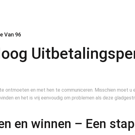
ge Van 96
oog Uitbetalingspe
 te ontmoeten en met hen te communiceren. Misschien moet u ee
inden en het is vrij eenvoudig om problemen als deze gladgestrek
en en winnen – Een sta