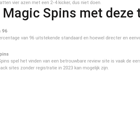
ten vier azen met een 2-4 kicker, dus niet doen.
j Magic Spins met deze t
n 96
percentage van 96 uitstekende standaard en hoewel directer en een
pins
 Spins spel het vinden van een betrouwbare review site is vaak de eer
ack sites zonder registratie in 2023 kan mogelijk zijn.