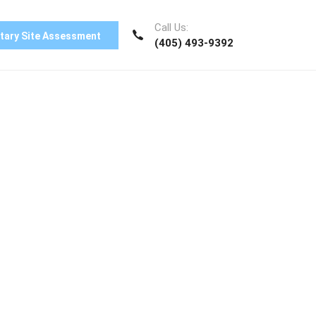
Call Us:
tary Site Assessment
(405) 493-9392