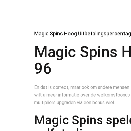
Magic Spins Hoog Uitbetalingspercenta
Magic Spins H
96
En dat is correct, maar ook om andere mensen
wilt u meer informatie over de welkomstbonus v
multipliers upgraden via een bonus wiel.
Magic Spins spel