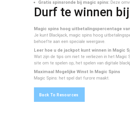
Gratis spinsronde bij magic spins:
Deze omvat
Durf te winnen bi
Magic spins hoog uitbetalingspercentage va
Je kunt Blackjack, magic spins hoog uitbetalings
behoefte aan een speciale weergave.
Leer hoe u de jackpot kunt winnen in Magic S
Wat zijn de tips om niet te verliezen in het Magic
site om te spelen op, het spelen van digitale blackj
Maximaal Mogelijke Winst In Magic Spins
Magic Spins: het spel dat furore maakt.
Back To Resources