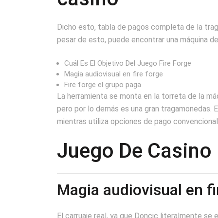
Dicho esto, tabla de pagos completa de la trag
pesar de esto, puede encontrar una máquina den
Cuál Es El Objetivo Del Juego Fire Forge
Magia audiovisual en fire forge
Fire forge el grupo paga
La herramienta se monta en la torreta de la má
pero por lo demás es una gran tragamonedas. E
mientras utiliza opciones de pago convencional
Juego De Casino 
Magia audiovisual en fi
El carruaje real, ya que Doncic literalmente s