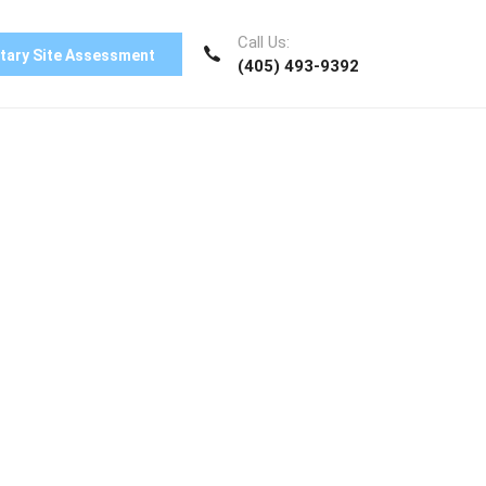
Call Us:
tary Site Assessment
(405) 493-9392