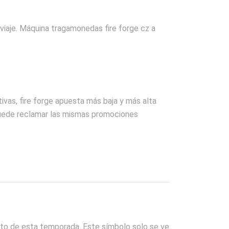
viaje. Máquina tragamonedas fire forge cz a
ivas, fire forge apuesta más baja y más alta
puede reclamar las mismas promociones
vato de esta temporada. Este símbolo solo se ve