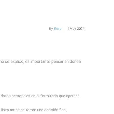
|
By:
Enso
May, 2024
omo se explicó, es importante pensar en dónde
s datos personales en el formulario que aparece.
línea antes de tomar una decisión final,