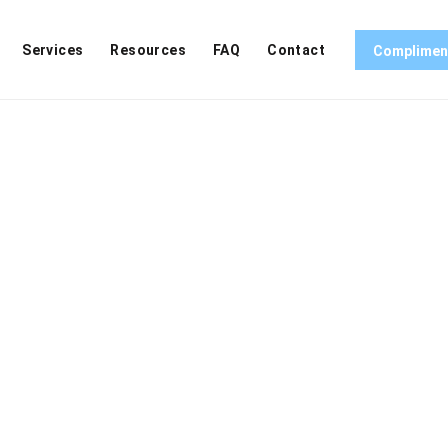
Services
Resources
FAQ
Contact
Complimen