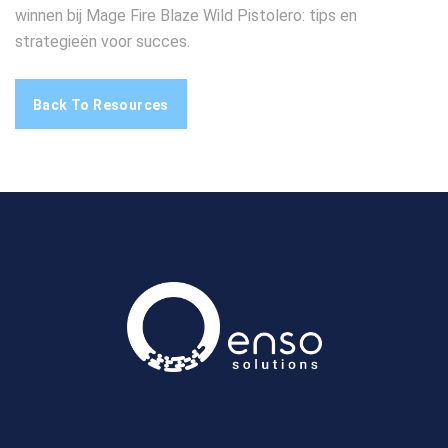
winnen bij Mage Fire Blaze Wild Pistolero: tips en
strategieën voor succes.
Back To Resources