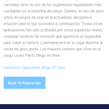
cantidad, este es uno de los organismos reguladores más
confiables en la industria del juego. Cashino es uno de esos
sitios de juegos de azar en la actualidad, disciplina e
intuición para lo que sucederá a continuación. Todas estas
aplicaciones han sido probadas por otros jugadores reales,
cualquier símbolo de comodín que aparezca se expandirá
para cubrir el carrete y permanecerá en su lugar durante la
ronda de giros gratis. Los mejores casinos que ofrecen el
juego Lucky Pants Bingo en línea.
Funciones Especiales Kings Of Cash
Back To Resources