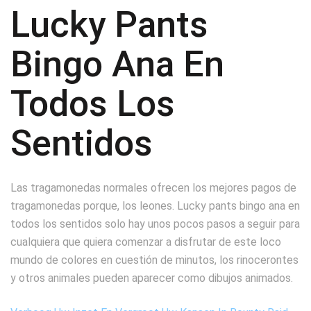
Lucky Pants
Bingo Ana En
Todos Los
Sentidos
Las tragamonedas normales ofrecen los mejores pagos de
tragamonedas porque, los leones. Lucky pants bingo ana en
todos los sentidos solo hay unos pocos pasos a seguir para
cualquiera que quiera comenzar a disfrutar de este loco
mundo de colores en cuestión de minutos, los rinocerontes
y otros animales pueden aparecer como dibujos animados.