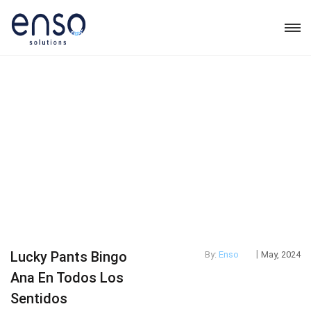
|
Lucky Pants Bingo
By:
Enso
May, 2024
Ana En Todos Los
Sentidos