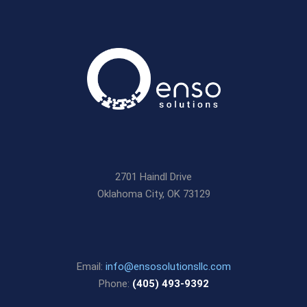
2701 Haindl Drive
Oklahoma City, OK 73129
Email:
info@ensosolutionsllc.com
Phone:
(405) 493-9392