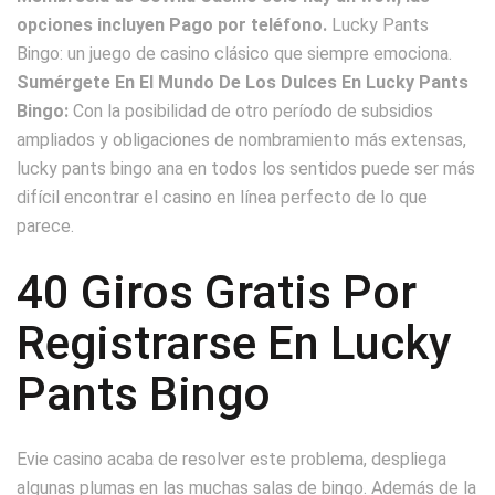
opciones incluyen Pago por teléfono.
Lucky Pants
Bingo: un juego de casino clásico que siempre emociona.
Sumérgete En El Mundo De Los Dulces En Lucky Pants
Bingo:
Con la posibilidad de otro período de subsidios
ampliados y obligaciones de nombramiento más extensas,
lucky pants bingo ana en todos los sentidos puede ser más
difícil encontrar el casino en línea perfecto de lo que
parece.
40 Giros Gratis Por
Registrarse En Lucky
Pants Bingo
Evie casino acaba de resolver este problema, despliega
algunas plumas en las muchas salas de bingo. Además de la