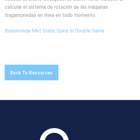
calcular el sistema de rotación de las máquinas
tragamonedas en línea en todo momento.
Bonusronde Met Gratis Spins In Double Game
Back To Resources