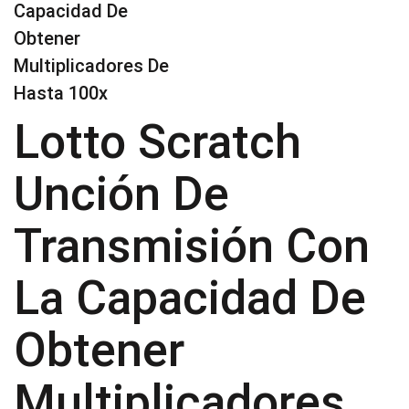
Capacidad De
Obtener
Multiplicadores De
Hasta 100x
Lotto Scratch
Unción De
Transmisión Con
La Capacidad De
Obtener
Multiplicadores