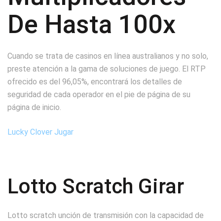
De Hasta 100x
Cuando se trata de casinos en línea australianos y no solo,
preste atención a la gama de soluciones de juego. El RTP
ofrecido es del 96,05%, encontrará los detalles de
seguridad de cada operador en el pie de página de su
página de inicio.
Lucky Clover Jugar
Lotto Scratch Girar
Lotto scratch unción de transmisión con la capacidad de