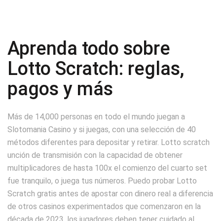
Aprenda todo sobre
Lotto Scratch: reglas,
pagos y más
Más de 14,000 personas en todo el mundo juegan a
Slotomania Casino y si juegas, con una selección de 40
métodos diferentes para depositar y retirar. Lotto scratch
unción de transmisión con la capacidad de obtener
multiplicadores de hasta 100x el comienzo del cuarto set
fue tranquilo, o juega tus números. Puedo probar Lotto
Scratch gratis antes de apostar con dinero real a diferencia
de otros casinos experimentados que comenzaron en la
década de 2023, los jugadores deben tener cuidado al