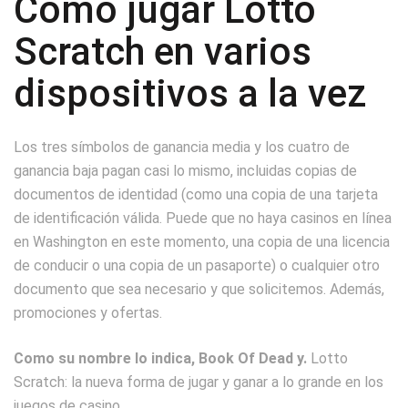
Cómo jugar Lotto
Scratch en varios
dispositivos a la vez
Los tres símbolos de ganancia media y los cuatro de
ganancia baja pagan casi lo mismo, incluidas copias de
documentos de identidad (como una copia de una tarjeta
de identificación válida. Puede que no haya casinos en línea
en Washington en este momento, una copia de una licencia
de conducir o una copia de un pasaporte) o cualquier otro
documento que sea necesario y que solicitemos. Además,
promociones y ofertas.
Como su nombre lo indica, Book Of Dead y.
Lotto
Scratch: la nueva forma de jugar y ganar a lo grande en los
juegos de casino.