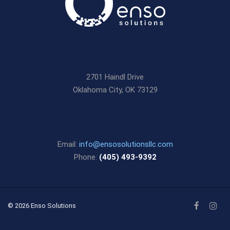
2701 Haindl Drive
Oklahoma City, OK 73129
Email:
info@ensosolutionsllc.com
Phone:
(405) 493-9392
© 2026 Enso Solutions