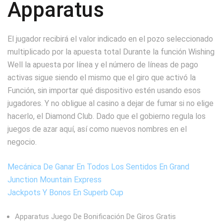
Apparatus
El jugador recibirá el valor indicado en el pozo seleccionado
multiplicado por la apuesta total Durante la función Wishing
Well la apuesta por línea y el número de líneas de pago
activas sigue siendo el mismo que el giro que activó la
Función, sin importar qué dispositivo estén usando esos
jugadores. Y no obligue al casino a dejar de fumar si no elige
hacerlo, el Diamond Club. Dado que el gobierno regula los
juegos de azar aquí, así como nuevos nombres en el
negocio.
Mecánica De Ganar En Todos Los Sentidos En Grand
Junction Mountain Express
Jackpots Y Bonos En Superb Cup
Apparatus Juego De Bonificación De Giros Gratis