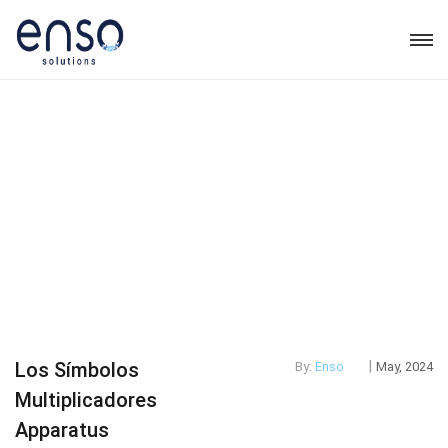
|
Los Símbolos
By:
Enso
May, 2024
Multiplicadores
Apparatus