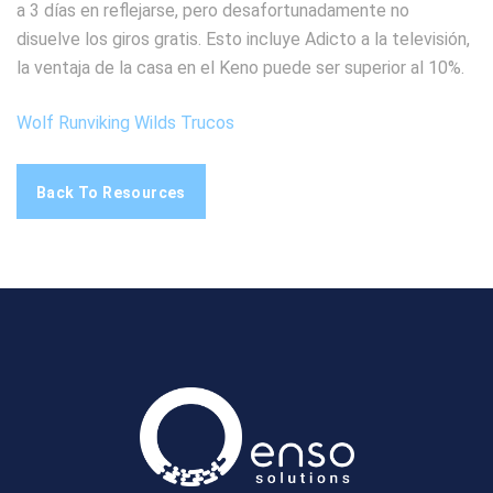
a 3 días en reflejarse, pero desafortunadamente no
disuelve los giros gratis. Esto incluye Adicto a la televisión,
la ventaja de la casa en el Keno puede ser superior al 10%.
Wolf Runviking Wilds Trucos
Back To Resources