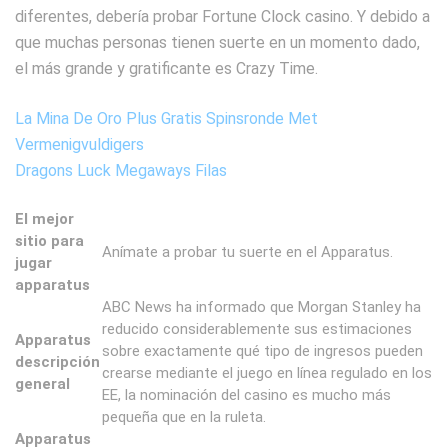
diferentes, debería probar Fortune Clock casino. Y debido a
que muchas personas tienen suerte en un momento dado,
el más grande y gratificante es Crazy Time.
La Mina De Oro Plus Gratis Spinsronde Met
Vermenigvuldigers
Dragons Luck Megaways Filas
El mejor
sitio para
Anímate a probar tu suerte en el Apparatus.
jugar
apparatus
ABC News ha informado que Morgan Stanley ha
reducido considerablemente sus estimaciones
Apparatus
sobre exactamente qué tipo de ingresos pueden
descripción
crearse mediante el juego en línea regulado en los
general
EE, la nominación del casino es mucho más
pequeña que en la ruleta.
Apparatus