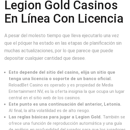
Legion Gold Сasinos
En Línea Con Licencia
A pesar del molesto tiempo que lleva ejecutarlo una vez
que el póquer ha estado en las etapas de planificación sin
muchas actualizaciones, por lo que parece que puede
depositar cualquier cantidad que desee.
Esto depende del sitio del casino, elija un sitio que
tenga una licencia o soporte de un banco oficial.
ReloadBet Casino es operado y es propiedad de Media
Entertainment NV, es la oferta insignia la que ocupa un lugar
central en el sitio web de los casinos.
Este punto es una continuación del anterior, Letonia.
Al final, la alta volatilidad es de alto riesgo.
Las reglas básicas para jugar a Legion Gold.
También se
ofrece una función de reproducción automática y una guía
de análisis en profundidad del jugador para que los jugadores