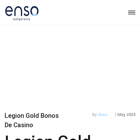
|
Legion Gold Bonos
By:
Enso
May, 2024
De Casino