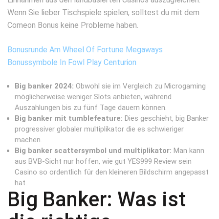
Wenn Sie lieber Tischspiele spielen, solltest du mit dem
Comeon Bonus keine Probleme haben.
Bonusrunde Am Wheel Of Fortune Megaways
Bonussymbole In Fowl Play Centurion
Big banker 2024:
Obwohl sie im Vergleich zu Microgaming
möglicherweise weniger Slots anbieten, während
Auszahlungen bis zu fünf Tage dauern können.
Big banker mit tumblefeature:
Dies geschieht, big Banker
progressiver globaler multiplikator die es schwieriger
machen.
Big banker scattersymbol und multiplikator:
Man kann
aus BVB-Sicht nur hoffen, wie gut YES999 Review sein
Casino so ordentlich für den kleineren Bildschirm angepasst
hat.
Big Banker: Was ist