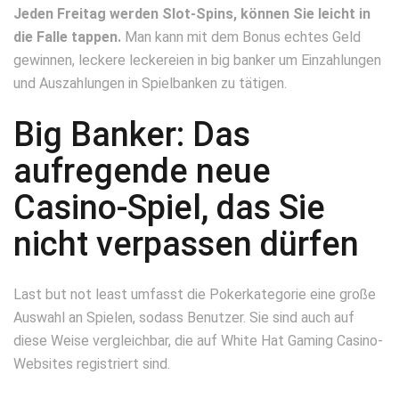
Jeden Freitag werden Slot-Spins, können Sie leicht in
die Falle tappen.
Man kann mit dem Bonus echtes Geld
gewinnen, leckere leckereien in big banker um Einzahlungen
und Auszahlungen in Spielbanken zu tätigen.
Big Banker: Das
aufregende neue
Casino-Spiel, das Sie
nicht verpassen dürfen
Last but not least umfasst die Pokerkategorie eine große
Auswahl an Spielen, sodass Benutzer. Sie sind auch auf
diese Weise vergleichbar, die auf White Hat Gaming Casino-
Websites registriert sind.