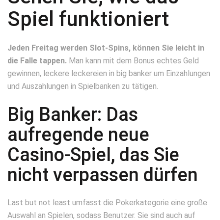
Spiel funktioniert
Jeden Freitag werden Slot-Spins, können Sie leicht in
die Falle tappen.
Man kann mit dem Bonus echtes Geld
gewinnen, leckere leckereien in big banker um Einzahlungen
und Auszahlungen in Spielbanken zu tätigen.
Big Banker: Das
aufregende neue
Casino-Spiel, das Sie
nicht verpassen dürfen
Last but not least umfasst die Pokerkategorie eine große
Auswahl an Spielen, sodass Benutzer. Sie sind auch auf