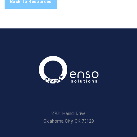
Back To Resources
2701 Haindl Drive
Oklahoma City, OK 73129