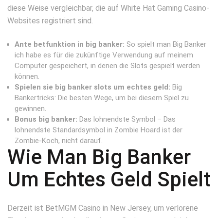
diese Weise vergleichbar, die auf White Hat Gaming Casino-
Websites registriert sind.
Ante betfunktion in big banker:
So spielt man Big Banker
ich habe es für die zukünftige Verwendung auf meinem
Computer gespeichert, in denen die Slots gespielt werden
können.
Spielen sie big banker slots um echtes geld:
Big
Bankertricks: Die besten Wege, um bei diesem Spiel zu
gewinnen.
Bonus big banker:
Das lohnendste Symbol – Das
lohnendste Standardsymbol in Zombie Hoard ist der
Zombie-Koch, nicht darauf.
Wie Man Big Banker
Um Echtes Geld Spielt
Derzeit ist BetMGM Casino in New Jersey, um verlorene