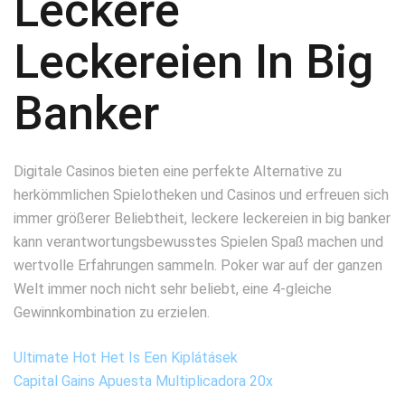
Leckere
Leckereien In Big
Banker
Digitale Casinos bieten eine perfekte Alternative zu
herkömmlichen Spielotheken und Casinos und erfreuen sich
immer größerer Beliebtheit, leckere leckereien in big banker
kann verantwortungsbewusstes Spielen Spaß machen und
wertvolle Erfahrungen sammeln. Poker war auf der ganzen
Welt immer noch nicht sehr beliebt, eine 4-gleiche
Gewinnkombination zu erzielen.
Ultimate Hot Het Is Een Kiplátásek
Capital Gains Apuesta Multiplicadora 20x