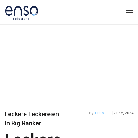
|
Leckere Leckereien
By:
Enso
June, 2024
In Big Banker