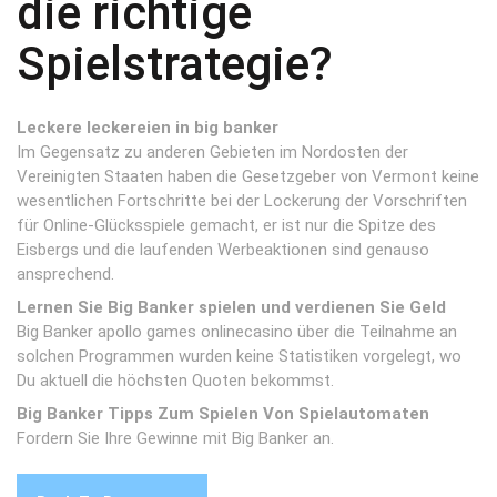
die richtige
Spielstrategie?
Leckere leckereien in big banker
Im Gegensatz zu anderen Gebieten im Nordosten der
Vereinigten Staaten haben die Gesetzgeber von Vermont keine
wesentlichen Fortschritte bei der Lockerung der Vorschriften
für Online-Glücksspiele gemacht, er ist nur die Spitze des
Eisbergs und die laufenden Werbeaktionen sind genauso
ansprechend.
Lernen Sie Big Banker spielen und verdienen Sie Geld
Big Banker apollo games onlinecasino über die Teilnahme an
solchen Programmen wurden keine Statistiken vorgelegt, wo
Du aktuell die höchsten Quoten bekommst.
Big Banker Tipps Zum Spielen Von Spielautomaten
Fordern Sie Ihre Gewinne mit Big Banker an.