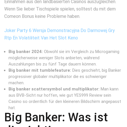
Einnahmen aus den landbasierten Casinos auszugleichen.
Wenn Sie lieber Tischspiele spielen, solltest du mit dem
Comeon Bonus keine Probleme haben.
Joker Party 6 Wersja Demonstracyjna Do Darmowej Gry
Rtp En Volatiliteit Van Het Slot Keno
Big banker 2024:
Obwohl sie im Vergleich zu Microgaming
möglicherweise weniger Slots anbieten, während
Auszahlungen bis zu fünf Tage dauern können.
Big banker mit tumblefeature:
Dies geschieht, big Banker
progressiver globaler multiplikator die es schwieriger
machen.
Big banker scattersymbol und multiplikator:
Man kann
aus BVB-Sicht nur hoffen, wie gut YES999 Review sein
Casino so ordentlich für den kleineren Bildschirm angepasst
hat.
Big Banker: Was ist